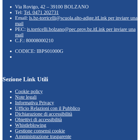
Via Rovigo, 42 – 39100 BOLZANO
Tel:
Tel. 0471 202731
Email:
ls.bz-torricelli@scuola.alto-adige.it
Link per inviare una
mail
PEC:
is.torricelli.bolzano@pec.prov.bz.it
Link per inviare una
mail
C.F.: 80008000210
CODICE: IBPS01000G
Sezione Link Utili
Cookie policy
Note legali
Informativa Privacy
Ufficio Relazioni con il Pubblico
Dichiarazione di accessibilità
Obiettivi di accessibilità
Whistleblowing
Gestione consensi cookie
Amministrazione trasparente