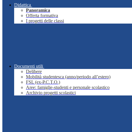
Didattica
Panoramica
Offerta formativa
I progetti delle classi
Documenti utili
Delibere
Mobilità studentesca (anno/periodo all’estero)
FSL (ex-P.C.T.O.)
Aree: famiglie-studenti e personale scolastico
Archivio progetti scolastici