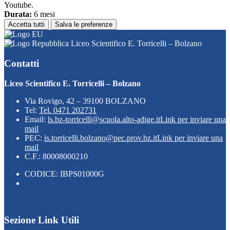
Youtube.
Durata:
6 mesi
Accetta tutti
Salva le preferenze
Liceo Scientifico E. Torricelli – Bolzano
Contatti
Liceo Scientifico E. Torricelli – Bolzano
Via Rovigo, 42 – 39100 BOLZANO
Tel:
Tel. 0471 202731
Email:
ls.bz-torricelli@scuola.alto-adige.it
Link per inviare una
mail
PEC:
is.torricelli.bolzano@pec.prov.bz.it
Link per inviare una
mail
C.F.: 80008000210
CODICE: IBPS01000G
Sezione Link Utili