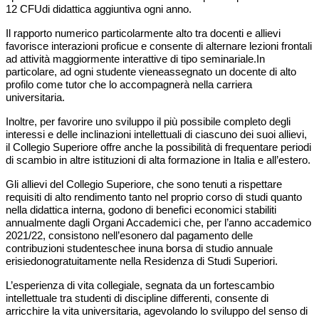
12 CFU
di didattica aggiuntiva ogni anno.
Il rapporto numerico particolarmente alto tra docenti e allievi
favorisce interazioni proficue e
consente di alternare lezioni frontali
ad attività maggiormente interattive di tipo seminariale.
In
particolare, ad ogni studente
viene
assegnato un docente di alto
profilo come tutor che lo
accompagnerà nella carriera
universitaria.
Inoltre, per favorire uno sviluppo il più possibile completo degli
interessi e delle inclinazioni
intellettuali di ci
ascuno dei suoi allievi,
il Collegio Superiore offre anche la possibilità di frequentare
periodi
di scambio in altre istituzioni di alta formazione in Italia e all’estero.
Gli allievi del Collegio Superiore, che sono tenuti a rispettare
requisiti di alto
rendimento tanto nel
proprio corso di studi quanto
nella didattica interna,
godono
di benefici economici stabiliti
annualmente dagli Organi Accademici che, per l’anno accademico
20
2
1
/2
2
, consistono n
ell’esonero
dal pagamento delle
contribuzioni studentesch
e
e in
una borsa di studio annuale
e
risied
ono
gratuitamente nella Residenza di Studi Superiori.
L’esperienza di vita collegiale, segnata da un forte
scambio
intellettuale tra studenti di discipline
differenti, consente di
arricchire la vita
universitaria, agevolando lo sviluppo del senso di