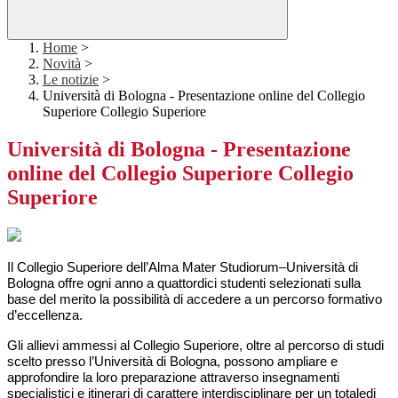
Home
>
Novità
>
Le notizie
>
Università di Bologna - Presentazione online del Collegio
Superiore Collegio Superiore
Università di Bologna - Presentazione
online del Collegio Superiore Collegio
Superiore
Il
Collegio Superiore dell’
Alma
M
ater
S
tudiorum
–
Università di
Bologna offre ogni anno a
q
uattordici studenti selezionati
sulla
base del merito la possibilità di accedere a un percorso
formativo
d’eccellenza
.
Gli allievi ammessi al Collegio Superiore, oltre al percorso di studi
scelto presso l’Università di
Bologna, possono
ampliare e
approfondire la loro preparazione attraverso insegnamenti
specialistici
e itinerari di carattere interdisciplinare per un totale
di