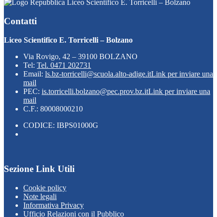
Liceo Scientifico E. Torricelli – Bolzano
Contatti
Liceo Scientifico E. Torricelli – Bolzano
Via Rovigo, 42 – 39100 BOLZANO
Tel:
Tel. 0471 202731
Email:
ls.bz-torricelli@scuola.alto-adige.it
Link per inviare una
mail
PEC:
is.torricelli.bolzano@pec.prov.bz.it
Link per inviare una
mail
C.F.: 80008000210
CODICE: IBPS01000G
Sezione Link Utili
Cookie policy
Note legali
Informativa Privacy
Ufficio Relazioni con il Pubblico