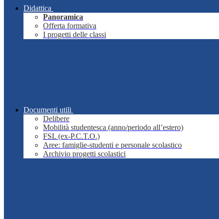
Didattica
Panoramica
Offerta formativa
I progetti delle classi
Documenti utili
Delibere
Mobilità studentesca (anno/periodo all’estero)
FSL (ex-P.C.T.O.)
Aree: famiglie-studenti e personale scolastico
Archivio progetti scolastici