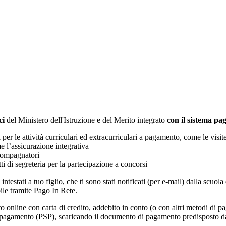
ci
del Ministero dell'Istruzione e del Merito integrato
con il sistema p
i per le attività curriculari ed extracurriculari a pagamento, come le visit
e l’assicurazione integrativa
ccompagnatori
tti di segreteria per la partecipazione a concorsi
intestati a tuo figlio, che ti sono stati notificati (per e-mail) dalla scuo
ile tramite Pago In Rete.
online con carta di credito, addebito in conto (o con altri metodi di p
vizi di pagamento (PSP), scaricando il documento di pagamento predisposto