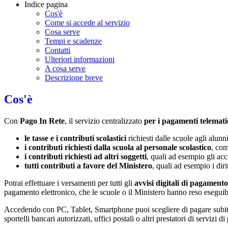
Indice pagina
Cos'è
Come si accede al servizio
Cosa serve
Tempi e scadenze
Contatti
Ulteriori informazioni
A cosa serve
Descrizione breve
Cos'è
Con
Pago In Rete
, il servizio centralizzato
per i pagamenti telemati
le tasse e i contributi scolastici
richiesti dalle scuole agli alunn
i contributi richiesti dalla scuola al personale scolastico
, com
i contributi richiesti ad altri soggetti
, quali ad esempio gli a
tutti contributi a favore del Ministero
, quali ad esempio i diri
Potrai effettuare i versamenti per tutti gli
avvisi digitali di pagamento
pagamento elettronico, che le scuole o il Ministero hanno reso eseguib
Accedendo con PC, Tablet, Smartphone puoi scegliere di pagare subito 
sportelli bancari autorizzati, uffici postali o altri prestatori di ser