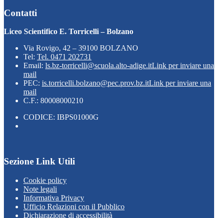
Contatti
Liceo Scientifico E. Torricelli – Bolzano
Via Rovigo, 42 – 39100 BOLZANO
Tel:
Tel. 0471 202731
Email:
ls.bz-torricelli@scuola.alto-adige.it
Link per inviare una
mail
PEC:
is.torricelli.bolzano@pec.prov.bz.it
Link per inviare una
mail
C.F.: 80008000210
CODICE: IBPS01000G
Sezione Link Utili
Cookie policy
Note legali
Informativa Privacy
Ufficio Relazioni con il Pubblico
Dichiarazione di accessibilità