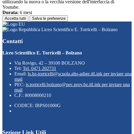
utilizzando la nuova o la vecchia versione dell'interfaccia di
Youtube.
Durata:
6 mesi
Accetta tutti
Salva le preferenze
Liceo Scientifico E. Torricelli – Bolzano
Contatti
Liceo Scientifico E. Torricelli – Bolzano
Via Rovigo, 42 – 39100 BOLZANO
Tel:
Tel. 0471 202731
Email:
ls.bz-torricelli@scuola.alto-adige.it
Link per inviare una
mail
PEC:
is.torricelli.bolzano@pec.prov.bz.it
Link per inviare una
mail
C.F.: 80008000210
CODICE: IBPS01000G
Sezione Link Utili