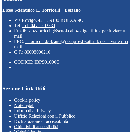
Liceo Scientifico E. Torricelli – Bolzano
Via Rovigo, 42 – 39100 BOLZANO
Tel:
Tel. 0471 202731
Email:
ls.bz-torricelli@scuola.alto-adige.it
Link per inviare una
mail
PEC:
is.torricelli.bolzano@pec.prov.bz.it
Link per inviare una
mail
C.F.: 80008000210
CODICE: IBPS01000G
Sezione Link Utili
Cookie policy
Note legali
Informativa Privacy
Ufficio Relazioni con il Pubblico
Dichiarazione di accessibilità
Obiettivi di accessibilità
Whistleblowing