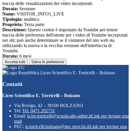
traccia delle visualizzazioni dei video incorporati.
Durata:
Sessione
Nome:
VISITOR_INFO1_LIVE
Tipologia:
analitico
Proprieta:
Terza parte
Descrizione:
Questo cookie è impostato da Youtube per tenere
traccia delle preferenze dell'utente per i video di Youtube incorporati
nei siti; può anche determinare se il visitatore del sito web sta
utilizzando la nuova o la vecchia versione dell'interfaccia di
Youtube.
Durata:
6 mesi
Accetta tutti
Salva le preferenze
Liceo Scientifico E. Torricelli – Bolzano
Contatti
Liceo Scientifico E. Torricelli – Bolzano
Via Rovigo, 42 – 39100 BOLZANO
Tel:
Tel. 0471 202731
Email:
ls.bz-torricelli@scuola.alto-adige.it
Link per inviare una
mail
PEC:
is.torricelli.bolzano@pec.prov.bz.it
Link per inviare una