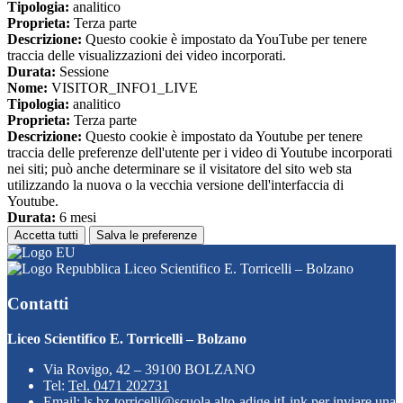
Tipologia:
analitico
Proprieta:
Terza parte
Descrizione:
Questo cookie è impostato da YouTube per tenere
traccia delle visualizzazioni dei video incorporati.
Durata:
Sessione
Nome:
VISITOR_INFO1_LIVE
Tipologia:
analitico
Proprieta:
Terza parte
Descrizione:
Questo cookie è impostato da Youtube per tenere
traccia delle preferenze dell'utente per i video di Youtube incorporati
nei siti; può anche determinare se il visitatore del sito web sta
utilizzando la nuova o la vecchia versione dell'interfaccia di
Youtube.
Durata:
6 mesi
Accetta tutti
Salva le preferenze
Liceo Scientifico E. Torricelli – Bolzano
Contatti
Liceo Scientifico E. Torricelli – Bolzano
Via Rovigo, 42 – 39100 BOLZANO
Tel:
Tel. 0471 202731
Email:
ls.bz-torricelli@scuola.alto-adige.it
Link per inviare una