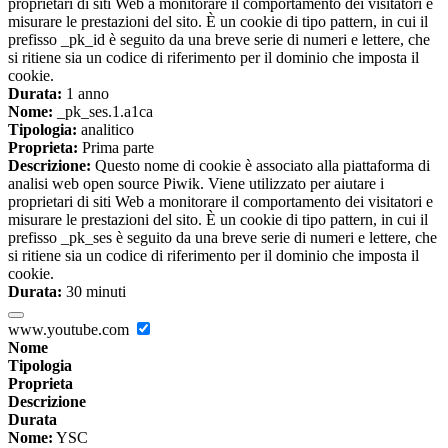
proprietari di siti Web a monitorare il comportamento dei visitatori e
misurare le prestazioni del sito. È un cookie di tipo pattern, in cui il
prefisso _pk_id è seguito da una breve serie di numeri e lettere, che
si ritiene sia un codice di riferimento per il dominio che imposta il
cookie.
Durata:
1 anno
Nome:
_pk_ses.1.a1ca
Tipologia:
analitico
Proprieta:
Prima parte
Descrizione:
Questo nome di cookie è associato alla piattaforma di
analisi web open source Piwik. Viene utilizzato per aiutare i
proprietari di siti Web a monitorare il comportamento dei visitatori e
misurare le prestazioni del sito. È un cookie di tipo pattern, in cui il
prefisso _pk_ses è seguito da una breve serie di numeri e lettere, che
si ritiene sia un codice di riferimento per il dominio che imposta il
cookie.
Durata:
30 minuti
www.youtube.com
Nome
Tipologia
Proprieta
Descrizione
Durata
Nome:
YSC