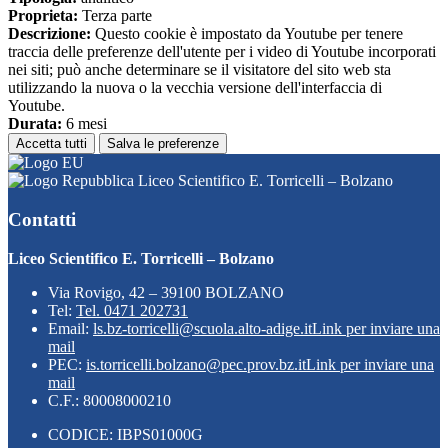
Proprieta:
Terza parte
Descrizione:
Questo cookie è impostato da Youtube per tenere
traccia delle preferenze dell'utente per i video di Youtube incorporati
nei siti; può anche determinare se il visitatore del sito web sta
utilizzando la nuova o la vecchia versione dell'interfaccia di
Youtube.
Durata:
6 mesi
Accetta tutti
Salva le preferenze
Liceo Scientifico E. Torricelli – Bolzano
Contatti
Liceo Scientifico E. Torricelli – Bolzano
Via Rovigo, 42 – 39100 BOLZANO
Tel:
Tel. 0471 202731
Email:
ls.bz-torricelli@scuola.alto-adige.it
Link per inviare una
mail
PEC:
is.torricelli.bolzano@pec.prov.bz.it
Link per inviare una
mail
C.F.: 80008000210
CODICE: IBPS01000G