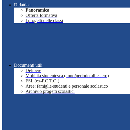
Didattica
Panoramica
Offerta formativa
I progetti delle classi
Documenti utili
Delibere
Mobilità studentesca (anno/periodo all’estero)
FSL (ex-P.C.T.O.)
Aree: famiglie-studenti e personale scolastico
Archivio progetti scolastici