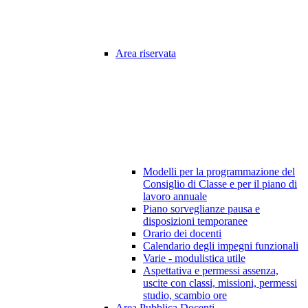
Area riservata
Modelli per la programmazione del
Consiglio di Classe e per il piano di
lavoro annuale
Piano sorveglianze pausa e
disposizioni temporanee
Orario dei docenti
Calendario degli impegni funzionali
Varie - modulistica utile
Aspettativa e permessi assenza,
uscite con classi, missioni, permessi
studio, scambio ore
Area Pubblica Docenti