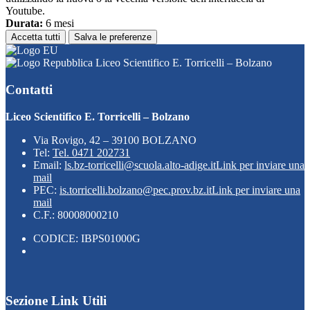
Youtube.
Durata:
6 mesi
Accetta tutti
Salva le preferenze
Liceo Scientifico E. Torricelli – Bolzano
Contatti
Liceo Scientifico E. Torricelli – Bolzano
Via Rovigo, 42 – 39100 BOLZANO
Tel:
Tel. 0471 202731
Email:
ls.bz-torricelli@scuola.alto-adige.it
Link per inviare una
mail
PEC:
is.torricelli.bolzano@pec.prov.bz.it
Link per inviare una
mail
C.F.: 80008000210
CODICE: IBPS01000G
Sezione Link Utili