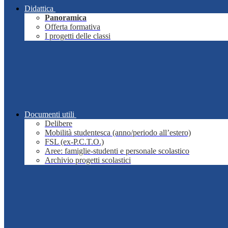
Didattica
Panoramica
Offerta formativa
I progetti delle classi
Documenti utili
Delibere
Mobilità studentesca (anno/periodo all’estero)
FSL (ex-P.C.T.O.)
Aree: famiglie-studenti e personale scolastico
Archivio progetti scolastici