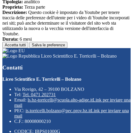
Tipologia:
analitico
Proprieta:
Terza parte
Descrizione:
Questo cookie è impostato da Youtube per tenere
traccia delle preferenze dell'utente per i video di Youtube incorporati
nei siti; può anche determinare se il visitatore del sito web sta
utilizzando la nuova o la vecchia versione dell'interfaccia di
Youtube.
Durata:
6 mesi
Accetta tutti
Salva le preferenze
Liceo Scientifico E. Torricelli – Bolzano
Contatti
Liceo Scientifico E. Torricelli – Bolzano
Via Rovigo, 42 – 39100 BOLZANO
Tel:
Tel. 0471 202731
Email:
ls.bz-torricelli@scuola.alto-adige.it
Link per inviare una
mail
PEC:
is.torricelli.bolzano@pec.prov.bz.it
Link per inviare una
mail
C.F.: 80008000210
CODICE: IBPS01000G