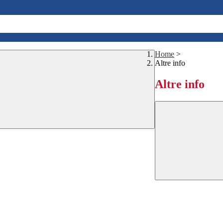
Home
>
Altre info
Altre info