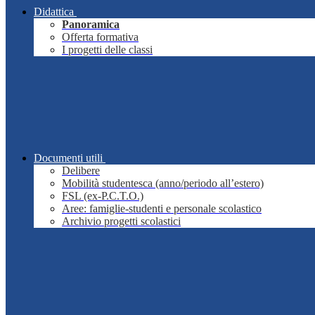
Didattica
Panoramica
Offerta formativa
I progetti delle classi
Documenti utili
Delibere
Mobilità studentesca (anno/periodo all’estero)
FSL (ex-P.C.T.O.)
Aree: famiglie-studenti e personale scolastico
Archivio progetti scolastici