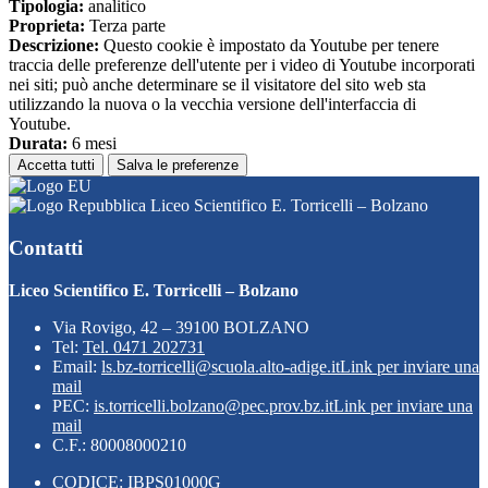
Tipologia:
analitico
Proprieta:
Terza parte
Descrizione:
Questo cookie è impostato da Youtube per tenere
traccia delle preferenze dell'utente per i video di Youtube incorporati
nei siti; può anche determinare se il visitatore del sito web sta
utilizzando la nuova o la vecchia versione dell'interfaccia di
Youtube.
Durata:
6 mesi
Accetta tutti
Salva le preferenze
Liceo Scientifico E. Torricelli – Bolzano
Contatti
Liceo Scientifico E. Torricelli – Bolzano
Via Rovigo, 42 – 39100 BOLZANO
Tel:
Tel. 0471 202731
Email:
ls.bz-torricelli@scuola.alto-adige.it
Link per inviare una
mail
PEC:
is.torricelli.bolzano@pec.prov.bz.it
Link per inviare una
mail
C.F.: 80008000210
CODICE: IBPS01000G