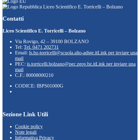
Liceo Scientifico E. Torricelli – Bolzano
Contatti
Liceo Scientifico E. Torricelli – Bolzano
Via Rovigo, 42 – 39100 BOLZANO
Tel:
Tel. 0471 202731
Email:
ls.bz-torricelli@scuola.alto-adige.it
Link per inviare una
mail
PEC:
is.torricelli.bolzano@pec.prov.bz.it
Link per inviare una
mail
C.F.: 80008000210
CODICE: IBPS01000G
Sezione Link Utili
Cookie policy
Note legali
Informativa Privacy