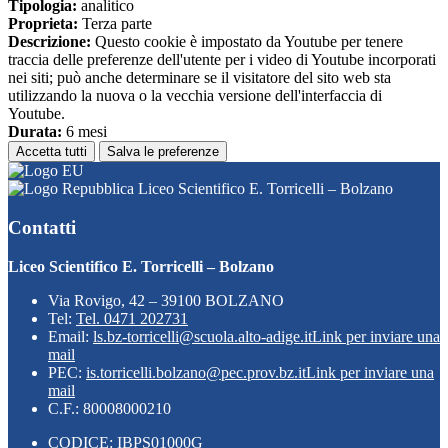
Tipologia:
analitico
Proprieta:
Terza parte
Descrizione:
Questo cookie è impostato da Youtube per tenere
traccia delle preferenze dell'utente per i video di Youtube incorporati
nei siti; può anche determinare se il visitatore del sito web sta
utilizzando la nuova o la vecchia versione dell'interfaccia di
Youtube.
Durata:
6 mesi
Accetta tutti
Salva le preferenze
Liceo Scientifico E. Torricelli – Bolzano
Contatti
Liceo Scientifico E. Torricelli – Bolzano
Via Rovigo, 42 – 39100 BOLZANO
Tel:
Tel. 0471 202731
Email:
ls.bz-torricelli@scuola.alto-adige.it
Link per inviare una
mail
PEC:
is.torricelli.bolzano@pec.prov.bz.it
Link per inviare una
mail
C.F.: 80008000210
CODICE: IBPS01000G