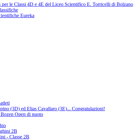
per le Classi 4D e 4E del Liceo Scientifico E. Torricelli di Bolzano
lassifiche
cientifiche Eureka
atleti
no (3D) ed Elias Cavallaro (3E)... Congratulazioni!
ng Bozen Open di nuoto
hio
ighini 2B
ini - Classe 2B