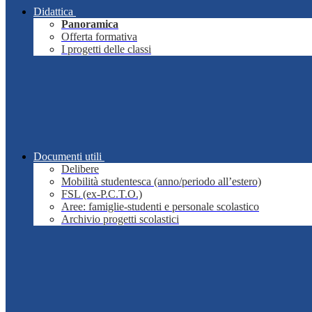
Didattica
Panoramica
Offerta formativa
I progetti delle classi
Documenti utili
Delibere
Mobilità studentesca (anno/periodo all’estero)
FSL (ex-P.C.T.O.)
Aree: famiglie-studenti e personale scolastico
Archivio progetti scolastici