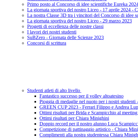
Primo posto al Concorso di idee scientifiche Eureka 2024 
La giornata sportiva del nostro Liceo - 17 aprile 2024 - C
La nostra Classe 3D tra i vincitori del Concorso di idee s
La giornata sportiva del nostro Liceo - 29 marzo 2023
Progetti di eccellenza delle nostre classi
I lavori dei nostri studenti
SuBZero - Giornata delle Scienze 2023
Concorsi di scrittura
Studenti atleti di alto livello
Fantastico successo per il volley altoatesino
Pioggia di medaglie nel nuoto per i nostri studenti -
GREEN CUP 2023 - Ferrari Filippo e Andrea Luppi
Ottimi risultati per Brida e Scampicchio al meeti
Ottimi risultati per Chiara Minighini
Doppio record per il nostro alunno Luca Scampicc
Competizione di pattinaggio artistico - Chiara Min
Complimenti alla nostra studentessa Chiara Minigh