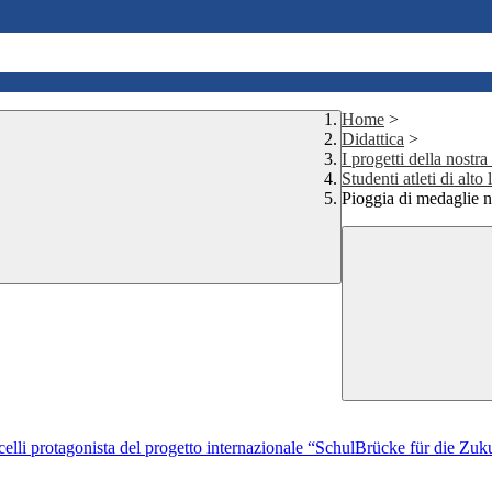
Home
>
Didattica
>
I progetti della nostra
Studenti atleti di alto 
Pioggia di medaglie nel
ricelli protagonista del progetto internazionale “SchulBrücke für die Zu