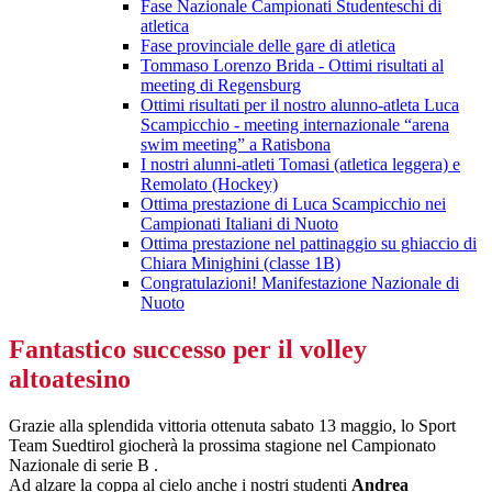
Fase Nazionale Campionati Studenteschi di
atletica
Fase provinciale delle gare di atletica
Tommaso Lorenzo Brida - Ottimi risultati al
meeting di Regensburg
Ottimi risultati per il nostro alunno-atleta Luca
Scampicchio - meeting internazionale “arena
swim meeting” a Ratisbona
I nostri alunni-atleti Tomasi (atletica leggera) e
Remolato (Hockey)
Ottima prestazione di Luca Scampicchio nei
Campionati Italiani di Nuoto
Ottima prestazione nel pattinaggio su ghiaccio di
Chiara Minighini (classe 1B)
Congratulazioni! Manifestazione Nazionale di
Nuoto
Fantastico successo per il volley
altoatesino
Grazie alla splendida vittoria ottenuta sabato 13 maggio, lo Sport
Team Suedtirol giocherà la prossima stagione nel Campionato
Nazionale di serie B .
Ad alzare la coppa al cielo anche i nostri studenti
Andrea