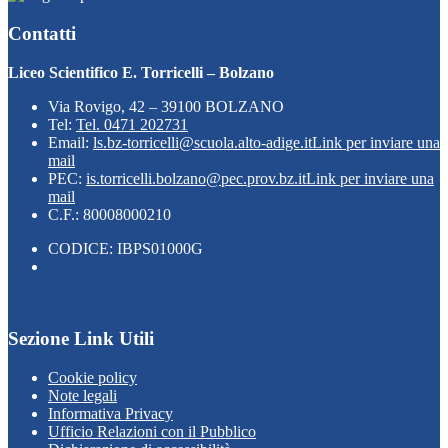
Contatti
Liceo Scientifico E. Torricelli – Bolzano
Via Rovigo, 42 – 39100 BOLZANO
Tel:
Tel. 0471 202731
Email:
ls.bz-torricelli@scuola.alto-adige.it
Link per inviare una
mail
PEC:
is.torricelli.bolzano@pec.prov.bz.it
Link per inviare una
mail
C.F.: 80008000210
CODICE: IBPS01000G
Sezione Link Utili
Cookie policy
Note legali
Informativa Privacy
Ufficio Relazioni con il Pubblico