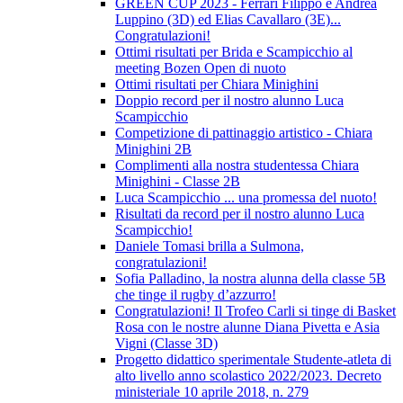
GREEN CUP 2023 - Ferrari Filippo e Andrea
Luppino (3D) ed Elias Cavallaro (3E)...
Congratulazioni!
Ottimi risultati per Brida e Scampicchio al
meeting Bozen Open di nuoto
Ottimi risultati per Chiara Minighini
Doppio record per il nostro alunno Luca
Scampicchio
Competizione di pattinaggio artistico - Chiara
Minighini 2B
Complimenti alla nostra studentessa Chiara
Minighini - Classe 2B
Luca Scampicchio ... una promessa del nuoto!
Risultati da record per il nostro alunno Luca
Scampicchio!
Daniele Tomasi brilla a Sulmona,
congratulazioni!
Sofia Palladino, la nostra alunna della classe 5B
che tinge il rugby d’azzurro!
Congratulazioni! Il Trofeo Carli si tinge di Basket
Rosa con le nostre alunne Diana Pivetta e Asia
Vigni (Classe 3D)
Progetto didattico sperimentale Studente-atleta di
alto livello anno scolastico 2022/2023. Decreto
ministeriale 10 aprile 2018, n. 279