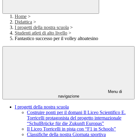
Home
>
Didattica
>
I progetti della nostra scuola
>
Studenti atleti di alto livello
>
Fantastico successo per il volley altoatesino
Menu di
navigazione
I progetti della nostra scuola
Costruire ponti per il domani Il Liceo Scientifico E.
Torricelli protagonista del progetto internazionale
“SchulBrücke für die Zukunft Europas”
Il Liceo Torricelli in pista con “F1 in Schools”
Classifiche della nostra Giornata sportiva