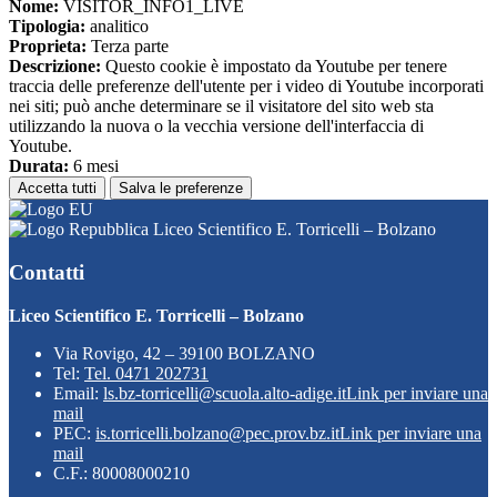
Nome:
VISITOR_INFO1_LIVE
Tipologia:
analitico
Proprieta:
Terza parte
Descrizione:
Questo cookie è impostato da Youtube per tenere
traccia delle preferenze dell'utente per i video di Youtube incorporati
nei siti; può anche determinare se il visitatore del sito web sta
utilizzando la nuova o la vecchia versione dell'interfaccia di
Youtube.
Durata:
6 mesi
Accetta tutti
Salva le preferenze
Liceo Scientifico E. Torricelli – Bolzano
Contatti
Liceo Scientifico E. Torricelli – Bolzano
Via Rovigo, 42 – 39100 BOLZANO
Tel:
Tel. 0471 202731
Email:
ls.bz-torricelli@scuola.alto-adige.it
Link per inviare una
mail
PEC:
is.torricelli.bolzano@pec.prov.bz.it
Link per inviare una
mail
C.F.: 80008000210