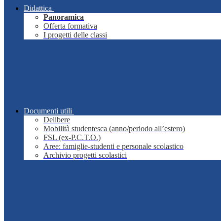
Didattica
Panoramica
Offerta formativa
I progetti delle classi
Documenti utili
Delibere
Mobilità studentesca (anno/periodo all’estero)
FSL (ex-P.C.T.O.)
Aree: famiglie-studenti e personale scolastico
Archivio progetti scolastici