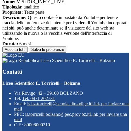
Nome:
VISITOR_INFO1_LIVE
Tipologia:
analitico
Proprieta:
Terza parte
Descrizione:
Questo cookie è impostato da Youtube per tenere
traccia delle preferenze dell'utente per i video di Youtube incorporati
nei siti; può anche determinare se il visitatore del sito web sta
utilizzando la nuova o la vecchia versione dell'interfaccia di
Youtube.
Durata:
6 mesi
Accetta tutti
Salva le preferenze
Liceo Scientifico E. Torricelli – Bolzano
Contatti
Liceo Scientifico E. Torricelli – Bolzano
Via Rovigo, 42 – 39100 BOLZANO
Tel:
Tel. 0471 202731
Email:
ls.bz-torricelli@scuola.alto-adige.it
Link per inviare una
mail
PEC:
is.torricelli.bolzano@pec.prov.bz.it
Link per inviare una
mail
C.F.: 80008000210