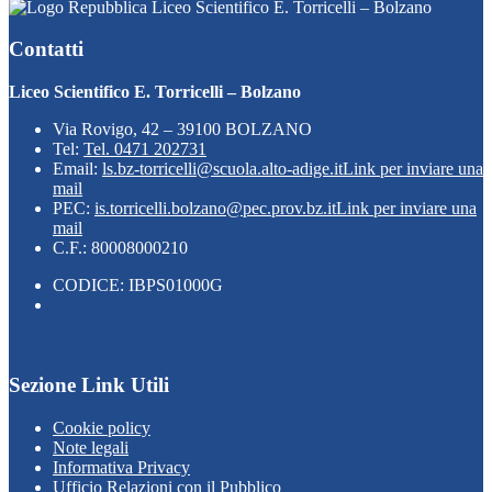
Liceo Scientifico E. Torricelli – Bolzano
Contatti
Liceo Scientifico E. Torricelli – Bolzano
Via Rovigo, 42 – 39100 BOLZANO
Tel:
Tel. 0471 202731
Email:
ls.bz-torricelli@scuola.alto-adige.it
Link per inviare una
mail
PEC:
is.torricelli.bolzano@pec.prov.bz.it
Link per inviare una
mail
C.F.: 80008000210
CODICE: IBPS01000G
Sezione Link Utili
Cookie policy
Note legali
Informativa Privacy
Ufficio Relazioni con il Pubblico