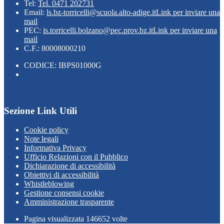
Tel:
Tel. 0471 202731
Email:
ls.bz-torricelli@scuola.alto-adige.it
Link per inviare una
mail
PEC:
is.torricelli.bolzano@pec.prov.bz.it
Link per inviare una
mail
C.F.: 80008000210
CODICE: IBPS01000G
Sezione Link Utili
Cookie policy
Note legali
Informativa Privacy
Ufficio Relazioni con il Pubblico
Dichiarazione di accessibilità
Obiettivi di accessibilità
Whistleblowing
Gestione consensi cookie
Amministrazione trasparente
Pagina visualizzata
146652
volte