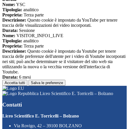
Nome:
YSC
Tipologia:
analitico
Proprieta:
Terza parte
Descrizione:
Questo cookie è impostato da YouTube per tenere
traccia delle visualizzazioni dei video incorporati.
Durata:
Sessione
Nome:
VISITOR_INFO1_LIVE
Tipologia:
analitico
Proprieta:
Terza parte
Descrizione:
Questo cookie è impostato da Youtube per tenere
traccia delle preferenze dell'utente per i video di Youtube incorporati
nei siti; può anche determinare se il visitatore del sito web sta
utilizzando la nuova o la vecchia versione dell'interfaccia di
Youtube.
Durata:
6 mesi
Accetta tutti
Salva le preferenze
Liceo Scientifico E. Torricelli – Bolzano
Contatti
Liceo Scientifico E. Torricelli – Bolzano
Via Rovigo, 42 – 39100 BOLZANO