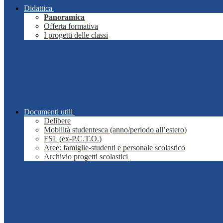
Didattica
Panoramica
Offerta formativa
I progetti delle classi
Documenti utili
Delibere
Mobilità studentesca (anno/periodo all’estero)
FSL (ex-P.C.T.O.)
Aree: famiglie-studenti e personale scolastico
Archivio progetti scolastici