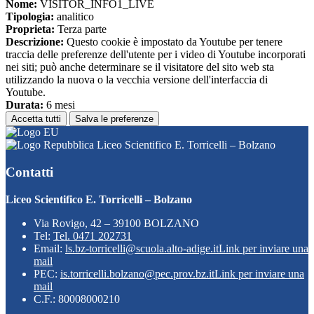
Nome:
VISITOR_INFO1_LIVE
Tipologia:
analitico
Proprieta:
Terza parte
Descrizione:
Questo cookie è impostato da Youtube per tenere
traccia delle preferenze dell'utente per i video di Youtube incorporati
nei siti; può anche determinare se il visitatore del sito web sta
utilizzando la nuova o la vecchia versione dell'interfaccia di
Youtube.
Durata:
6 mesi
Accetta tutti
Salva le preferenze
Liceo Scientifico E. Torricelli – Bolzano
Contatti
Liceo Scientifico E. Torricelli – Bolzano
Via Rovigo, 42 – 39100 BOLZANO
Tel:
Tel. 0471 202731
Email:
ls.bz-torricelli@scuola.alto-adige.it
Link per inviare una
mail
PEC:
is.torricelli.bolzano@pec.prov.bz.it
Link per inviare una
mail
C.F.: 80008000210