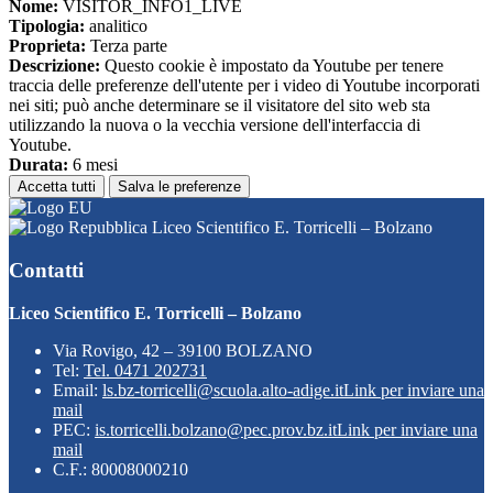
Nome:
VISITOR_INFO1_LIVE
Tipologia:
analitico
Proprieta:
Terza parte
Descrizione:
Questo cookie è impostato da Youtube per tenere
traccia delle preferenze dell'utente per i video di Youtube incorporati
nei siti; può anche determinare se il visitatore del sito web sta
utilizzando la nuova o la vecchia versione dell'interfaccia di
Youtube.
Durata:
6 mesi
Accetta tutti
Salva le preferenze
Liceo Scientifico E. Torricelli – Bolzano
Contatti
Liceo Scientifico E. Torricelli – Bolzano
Via Rovigo, 42 – 39100 BOLZANO
Tel:
Tel. 0471 202731
Email:
ls.bz-torricelli@scuola.alto-adige.it
Link per inviare una
mail
PEC:
is.torricelli.bolzano@pec.prov.bz.it
Link per inviare una
mail
C.F.: 80008000210