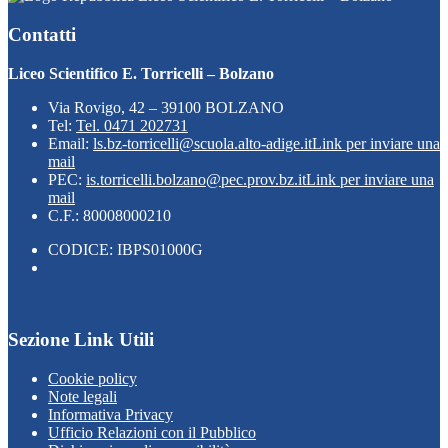
Contatti
Liceo Scientifico E. Torricelli – Bolzano
Via Rovigo, 42 – 39100 BOLZANO
Tel:
Tel. 0471 202731
Email:
ls.bz-torricelli@scuola.alto-adige.it
Link per inviare una
mail
PEC:
is.torricelli.bolzano@pec.prov.bz.it
Link per inviare una
mail
C.F.: 80008000210
CODICE: IBPS01000G
Sezione Link Utili
Cookie policy
Note legali
Informativa Privacy
Ufficio Relazioni con il Pubblico