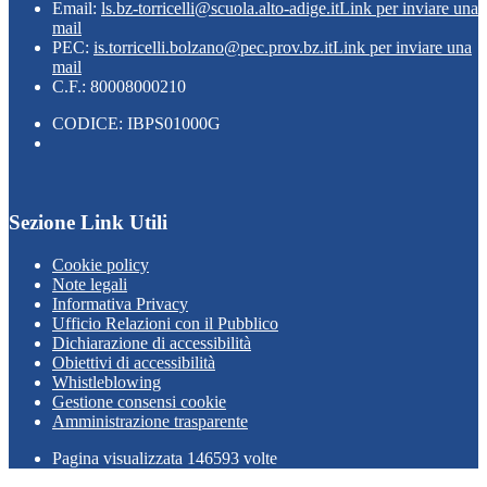
Email:
ls.bz-torricelli@scuola.alto-adige.it
Link per inviare una
mail
PEC:
is.torricelli.bolzano@pec.prov.bz.it
Link per inviare una
mail
C.F.: 80008000210
CODICE: IBPS01000G
Sezione Link Utili
Cookie policy
Note legali
Informativa Privacy
Ufficio Relazioni con il Pubblico
Dichiarazione di accessibilità
Obiettivi di accessibilità
Whistleblowing
Gestione consensi cookie
Amministrazione trasparente
Pagina visualizzata
146593
volte