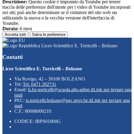
Descrizione:
Questo cookie è impostato da Youtube per tenere
traccia delle preferenze dell'utente per i video di Youtube incorporati
nei siti; può anche determinare se il visitatore del sito web sta
utilizzando la nuova o la vecchia versione dell'interfaccia di
Youtube.
Durata:
6 mesi
Accetta tutti
Salva le preferenze
Liceo Scientifico E. Torricelli – Bolzano
Contatti
Liceo Scientifico E. Torricelli – Bolzano
Via Rovigo, 42 – 39100 BOLZANO
Tel:
Tel. 0471 202731
Email:
ls.bz-torricelli@scuola.alto-adige.it
Link per inviare una
mail
PEC:
is.torricelli.bolzano@pec.prov.bz.it
Link per inviare una
mail
C.F.: 80008000210
CODICE: IBPS01000G