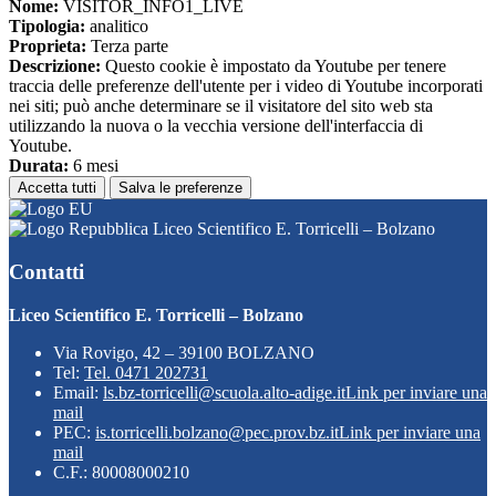
Nome:
VISITOR_INFO1_LIVE
Tipologia:
analitico
Proprieta:
Terza parte
Descrizione:
Questo cookie è impostato da Youtube per tenere
traccia delle preferenze dell'utente per i video di Youtube incorporati
nei siti; può anche determinare se il visitatore del sito web sta
utilizzando la nuova o la vecchia versione dell'interfaccia di
Youtube.
Durata:
6 mesi
Accetta tutti
Salva le preferenze
Liceo Scientifico E. Torricelli – Bolzano
Contatti
Liceo Scientifico E. Torricelli – Bolzano
Via Rovigo, 42 – 39100 BOLZANO
Tel:
Tel. 0471 202731
Email:
ls.bz-torricelli@scuola.alto-adige.it
Link per inviare una
mail
PEC:
is.torricelli.bolzano@pec.prov.bz.it
Link per inviare una
mail
C.F.: 80008000210