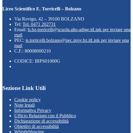
Liceo Scientifico E. Torricelli – Bolzano
Via Rovigo, 42 – 39100 BOLZANO
Tel:
Tel. 0471 202731
Email:
ls.bz-torricelli@scuola.alto-adige.it
Link per inviare una
mail
PEC:
is.torricelli.bolzano@pec.prov.bz.it
Link per inviare una
mail
C.F.: 80008000210
CODICE: IBPS01000G
Sezione Link Utili
Cookie policy
Note legali
Informativa Privacy
Ufficio Relazioni con il Pubblico
Dichiarazione di accessibilità
Obiettivi di accessibilità
Whistleblowing