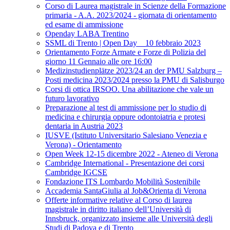
Corso di Laurea magistrale in Scienze della Formazione
primaria - A.A. 2023/2024 - giornata di orientamento
ed esame di ammissione
Openday LABA Trentino
SSML di Trento | Open Day _ 10 febbraio 2023
Orientamento Forze Armate e Forze di Polizia del
giorno 11 Gennaio alle ore 16:00
Medizinstudienplätze 2023/24 an der PMU Salzburg –
Posti medicina 2023/2024 presso la PMU di Salisburgo
Corsi di ottica IRSOO. Una abilitazione che vale un
futuro lavorativo
Preparazione al test di ammissione per lo studio di
medicina e chirurgia oppure odontoiatria e protesi
dentaria in Austria 2023
IUSVE (Istituto Universitario Salesiano Venezia e
Verona) - Orientamento
Open Week 12-15 dicembre 2022 - Ateneo di Verona
Cambridge International - Presentazione dei corsi
Cambridge IGCSE
Fondazione ITS Lombardo Mobilità Sostenibile
Accademia SantaGiulia al Job&Orienta di Verona
Offerte informative relative al Corso di laurea
magistrale in diritto italiano dell’Università di
Innsbruck, organizzato insieme alle Università degli
Studi di Padova e di Trento