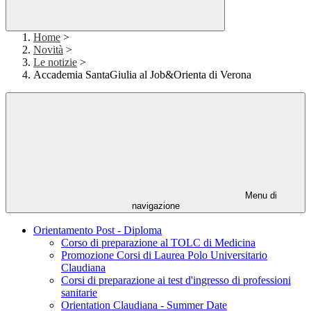
Home
>
Novità
>
Le notizie
>
Accademia SantaGiulia al Job&Orienta di Verona
Menu di
navigazione
Orientamento Post - Diploma
Corso di preparazione al TOLC di Medicina
Promozione Corsi di Laurea Polo Universitario
Claudiana
Corsi di preparazione ai test d'ingresso di professioni
sanitarie
Orientation Claudiana - Summer Date