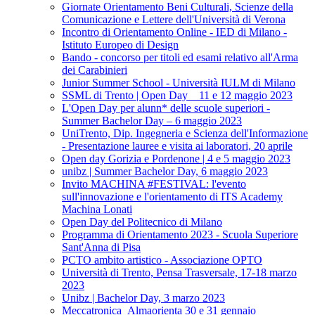
Giornate Orientamento Beni Culturali, Scienze della
Comunicazione e Lettere dell'Università di Verona
Incontro di Orientamento Online - IED di Milano -
Istituto Europeo di Design
Bando - concorso per titoli ed esami relativo all'Arma
dei Carabinieri
Junior Summer School - Università IULM di Milano
SSML di Trento | Open Day _ 11 e 12 maggio 2023
L'Open Day per alunn* delle scuole superiori -
Summer Bachelor Day – 6 maggio 2023
UniTrento, Dip. Ingegneria e Scienza dell'Informazione
- Presentazione lauree e visita ai laboratori, 20 aprile
Open day Gorizia e Pordenone | 4 e 5 maggio 2023
unibz | Summer Bachelor Day, 6 maggio 2023
Invito MACHINA #FESTIVAL: l'evento
sull'innovazione e l'orientamento di ITS Academy
Machina Lonati
Open Day del Politecnico di Milano
Programma di Orientamento 2023 - Scuola Superiore
Sant'Anna di Pisa
PCTO ambito artistico - Associazione OPTO
Università di Trento, Pensa Trasversale, 17-18 marzo
2023
Unibz | Bachelor Day, 3 marzo 2023
Meccatronica_Almaorienta 30 e 31 gennaio