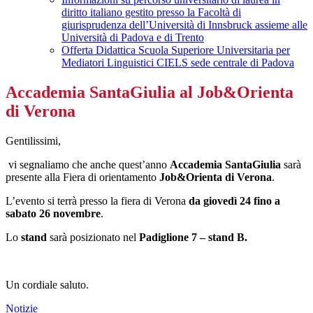
diritto italiano gestito presso la Facoltà di
giurisprudenza dell’Università di Innsbruck assieme alle
Università di Padova e di Trento
Offerta Didattica Scuola Superiore Universitaria per
Mediatori Linguistici CIELS sede centrale di Padova
Accademia SantaGiulia al Job&Orienta
di Verona
Gentilissimi,
vi segnaliamo che anche quest’anno
Accademia SantaGiulia
sarà
presente alla Fiera di orientamento
Job&Orienta di Verona
.
L’evento si terrà presso la fiera di Verona
da giovedì 24 fino a
sabato 26 novembre
.
Lo
stand
sarà posizionato nel
Padiglione 7 – stand B.
Un cordiale saluto.
Notizie