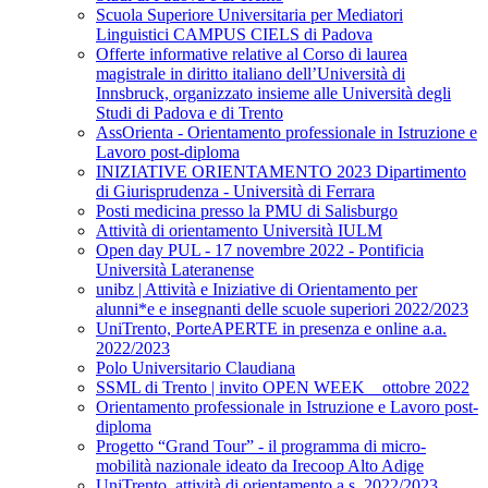
Scuola Superiore Universitaria per Mediatori
Linguistici CAMPUS CIELS di Padova
Offerte informative relative al Corso di laurea
magistrale in diritto italiano dell’Università di
Innsbruck, organizzato insieme alle Università degli
Studi di Padova e di Trento
AssOrienta - Orientamento professionale in Istruzione e
Lavoro post-diploma
INIZIATIVE ORIENTAMENTO 2023 Dipartimento
di Giurisprudenza - Università di Ferrara
Posti medicina presso la PMU di Salisburgo
Attività di orientamento Università IULM
Open day PUL - 17 novembre 2022 - Pontificia
Università Lateranense
unibz | Attività e Iniziative di Orientamento per
alunni*e e insegnanti delle scuole superiori 2022/2023
UniTrento, PorteAPERTE in presenza e online a.a.
2022/2023
Polo Universitario Claudiana
SSML di Trento | invito OPEN WEEK _ ottobre 2022
Orientamento professionale in Istruzione e Lavoro post-
diploma
Progetto “Grand Tour” - il programma di micro-
mobilità nazionale ideato da Irecoop Alto Adige
UniTrento, attività di orientamento a.s. 2022/2023