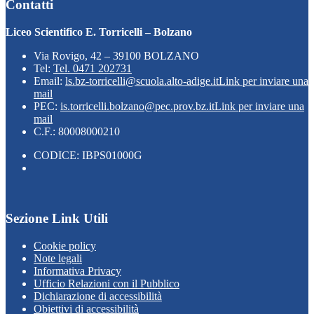
Contatti
Liceo Scientifico E. Torricelli – Bolzano
Via Rovigo, 42 – 39100 BOLZANO
Tel:
Tel. 0471 202731
Email:
ls.bz-torricelli@scuola.alto-adige.it
Link per inviare una
mail
PEC:
is.torricelli.bolzano@pec.prov.bz.it
Link per inviare una
mail
C.F.: 80008000210
CODICE: IBPS01000G
Sezione Link Utili
Cookie policy
Note legali
Informativa Privacy
Ufficio Relazioni con il Pubblico
Dichiarazione di accessibilità
Obiettivi di accessibilità