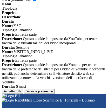
Nome
Tipologia
Proprieta
Descrizione
Durata
Nome:
YSC
Tipologia:
analitico
Proprieta:
Terza parte
Descrizione:
Questo cookie è impostato da YouTube per tenere
traccia delle visualizzazioni dei video incorporati.
Durata:
Sessione
Nome:
VISITOR_INFO1_LIVE
Tipologia:
analitico
Proprieta:
Terza parte
Descrizione:
Questo cookie è impostato da Youtube per tenere
traccia delle preferenze dell'utente per i video di Youtube incorporati
nei siti; può anche determinare se il visitatore del sito web sta
utilizzando la nuova o la vecchia versione dell'interfaccia di
Youtube.
Durata:
6 mesi
Accetta tutti
Salva le preferenze
Liceo Scientifico E. Torricelli – Bolzano