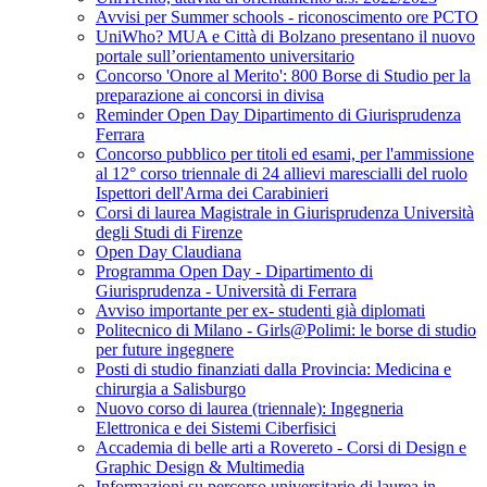
Avvisi per Summer schools - riconoscimento ore PCTO
UniWho? MUA e Città di Bolzano presentano il nuovo
portale sull’orientamento universitario
Concorso 'Onore al Merito': 800 Borse di Studio per la
preparazione ai concorsi in divisa
Reminder Open Day Dipartimento di Giurisprudenza
Ferrara
Concorso pubblico per titoli ed esami, per l'ammissione
al 12° corso triennale di 24 allievi marescialli del ruolo
Ispettori dell'Arma dei Carabinieri
Corsi di laurea Magistrale in Giurisprudenza Università
degli Studi di Firenze
Open Day Claudiana
Programma Open Day - Dipartimento di
Giurisprudenza - Università di Ferrara
Avviso importante per ex- studenti già diplomati
Politecnico di Milano - Girls@Polimi: le borse di studio
per future ingegnere
Posti di studio finanziati dalla Provincia: Medicina e
chirurgia a Salisburgo
Nuovo corso di laurea (triennale): Ingegneria
Elettronica e dei Sistemi Ciberfisici
Accademia di belle arti a Rovereto - Corsi di Design e
Graphic Design & Multimedia
Informazioni su percorso universitario di laurea in