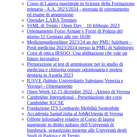
Corso di Laurea magistrale in Scienze della Formazione
primaria - A.A. 2023/2024 - giornata di orientamento
ed esame di ammissione
Openday LABA Trentino
SSML di Trento | Open Day _ 10 febbraio 2023
Orientamento Forze Armate e Forze di Polizia del
giorno 11 Gennaio alle ore 16:00
Medizinstudienplätze 2023/24 an der PMU Salzburg –
Posti medicina 2023/2024 presso la PMU di Salisburgo
Corsi di ottica IRSOO. Una abilitazione che vale un
futuro lavorativo
Preparazione al test di ammissione per lo studio di
medicina e chirurgia oppure odontoiatria e protesi
dentaria in Austria 2023
IUSVE (Istituto Universitario Salesiano Venezia e
Verona) - Orientamento
Open Week 12-15 dicembre 2022 - Ateneo di Verona
Cambridge International - Presentazione dei corsi
Cambridge IGCSE
Fondazione ITS Lombardo Mobilità Sostenibile
Accademia SantaGiulia al Job&Orienta di Verona
Offerte informative relative al Corso di laurea
magistrale in diritto italiano dell’Università di
Innsbruck, organizzato insieme alle Università degli
Studi di Padova e di Trento