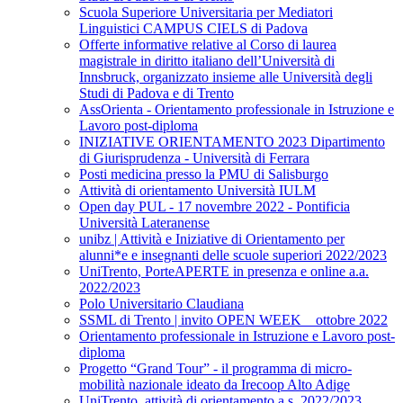
Scuola Superiore Universitaria per Mediatori
Linguistici CAMPUS CIELS di Padova
Offerte informative relative al Corso di laurea
magistrale in diritto italiano dell’Università di
Innsbruck, organizzato insieme alle Università degli
Studi di Padova e di Trento
AssOrienta - Orientamento professionale in Istruzione e
Lavoro post-diploma
INIZIATIVE ORIENTAMENTO 2023 Dipartimento
di Giurisprudenza - Università di Ferrara
Posti medicina presso la PMU di Salisburgo
Attività di orientamento Università IULM
Open day PUL - 17 novembre 2022 - Pontificia
Università Lateranense
unibz | Attività e Iniziative di Orientamento per
alunni*e e insegnanti delle scuole superiori 2022/2023
UniTrento, PorteAPERTE in presenza e online a.a.
2022/2023
Polo Universitario Claudiana
SSML di Trento | invito OPEN WEEK _ ottobre 2022
Orientamento professionale in Istruzione e Lavoro post-
diploma
Progetto “Grand Tour” - il programma di micro-
mobilità nazionale ideato da Irecoop Alto Adige
UniTrento, attività di orientamento a.s. 2022/2023