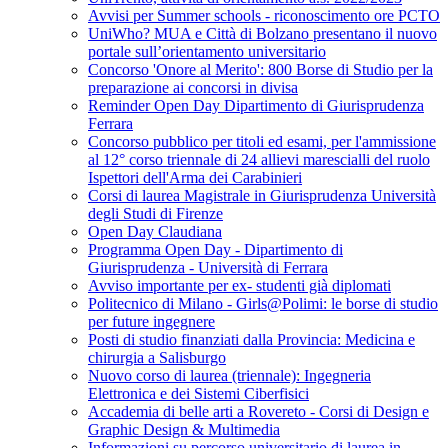
Avvisi per Summer schools - riconoscimento ore PCTO
UniWho? MUA e Città di Bolzano presentano il nuovo
portale sull’orientamento universitario
Concorso 'Onore al Merito': 800 Borse di Studio per la
preparazione ai concorsi in divisa
Reminder Open Day Dipartimento di Giurisprudenza
Ferrara
Concorso pubblico per titoli ed esami, per l'ammissione
al 12° corso triennale di 24 allievi marescialli del ruolo
Ispettori dell'Arma dei Carabinieri
Corsi di laurea Magistrale in Giurisprudenza Università
degli Studi di Firenze
Open Day Claudiana
Programma Open Day - Dipartimento di
Giurisprudenza - Università di Ferrara
Avviso importante per ex- studenti già diplomati
Politecnico di Milano - Girls@Polimi: le borse di studio
per future ingegnere
Posti di studio finanziati dalla Provincia: Medicina e
chirurgia a Salisburgo
Nuovo corso di laurea (triennale): Ingegneria
Elettronica e dei Sistemi Ciberfisici
Accademia di belle arti a Rovereto - Corsi di Design e
Graphic Design & Multimedia
Informazioni su percorso universitario di laurea in