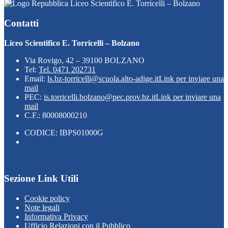
Liceo Scientifico E. Torricelli – Bolzano
Contatti
Liceo Scientifico E. Torricelli – Bolzano
Via Rovigo, 42 – 39100 BOLZANO
Tel:
Tel. 0471 202731
Email:
ls.bz-torricelli@scuola.alto-adige.it
Link per inviare una
mail
PEC:
is.torricelli.bolzano@pec.prov.bz.it
Link per inviare una
mail
C.F.: 80008000210
CODICE: IBPS01000G
Sezione Link Utili
Cookie policy
Note legali
Informativa Privacy
Ufficio Relazioni con il Pubblico