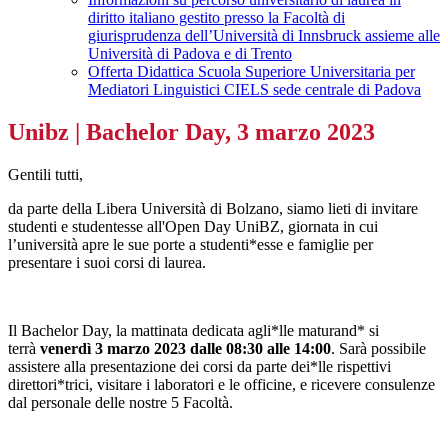
diritto italiano gestito presso la Facoltà di
giurisprudenza dell’Università di Innsbruck assieme alle
Università di Padova e di Trento
Offerta Didattica Scuola Superiore Universitaria per
Mediatori Linguistici CIELS sede centrale di Padova
Unibz | Bachelor Day, 3 marzo 2023
Gentili tutti,
da parte della Libera Università di Bolzano, siamo lieti di invitare
studenti e studentesse all'Open Day UniBZ, giornata in cui
l’università apre le sue porte a studenti*esse e famiglie per
presentare i suoi corsi di laurea.
Il Bachelor Day, la mattinata dedicata agli*lle maturand* si
terrà
venerdì 3 marzo 2023 dalle 08:30 alle 14:00
.
Sarà possibile
assistere alla presentazione dei corsi da parte dei*lle rispettivi
direttori*trici, visitare i laboratori e le officine, e ricevere consulenze
dal personale delle nostre 5 Facoltà.