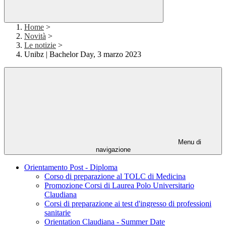
Home
>
Novità
>
Le notizie
>
Unibz | Bachelor Day, 3 marzo 2023
Menu di
navigazione
Orientamento Post - Diploma
Corso di preparazione al TOLC di Medicina
Promozione Corsi di Laurea Polo Universitario
Claudiana
Corsi di preparazione ai test d'ingresso di professioni
sanitarie
Orientation Claudiana - Summer Date