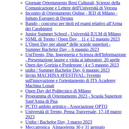
Giornate Orientamento Beni Culturali, Scienze della
Comunicazione e Lettere dell'Università di Verona
Incontro di Orientamento Online - IED di Milano -
Istituto Europeo di Design
Bando - concorso per titoli ed esami relativo all'Arma
dei Carabinieri
Junior Summer School - Università IULM di Milano
SSML di Trento | Open Day _ 11 e 12 maggio 2023
L'Open Day per alunn* delle scuole superiori -
Summer Bachelor Day – 6 maggio 2023
UniTrento, Dip. Ingegneria e Scienza dell'Informazione
- Presentazione lauree e visita ai laboratori, 20 aprile
Open day Gorizia e Pordenone | 4 e 5 maggio 2023
unibz | Summer Bachelor Day, 6 maggio 2023
Invito MACHINA #FESTIVAL: l'evento
sull'innovazione e l'orientamento di ITS Academy
Machina Lonati
Open Day del Politecnico di Milano
Programma di Orientamento 2023 - Scuola Superiore
Sant'Anna di Pisa
PCTO ambito artistico - Associazione OPTO
Università di Trento, Pensa Trasversale, 17-18 marzo
2023
Unibz | Bachelor Day, 3 marzo 2023
Meccatronica_Almaorienta 30 e 31 gennaio