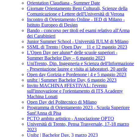
Orientation Claudiana - Summer Date
Giornate Orientamento Beni Culturali, Scienze della
Comunicazione e Lettere dell'Università di Verona
Incontro di Orientamento Online - IED di Milano -
Istituto Europeo di Design
Bando - concorso per titoli ed esami relativo all'Arma
dei Carabinieri
Junior Summer School - Università IULM di Milano
SSML di Trento | Open Day _ 11 e 12 maggio 2023
L'Open Day per alunn* delle scuole superiori -
Summer Bachelor Day – 6 maggio 2023
UniTrento, Dip. Ingegneria e Scienza dell'Informazione
- Presentazione lauree e visita ai laboratori, 20 aprile
Open day Gorizia e Pordenone | 4 e 5 maggio 2023
unibz | Summer Bachelor Day, 6 maggio 2023
Invito MACHINA #FESTIVAL: l'evento
sull'innovazione e l'orientamento di ITS Academy
Machina Lonati
Open Day del Politecnico di Milano
Programma di Orientamento 2023 - Scuola Superiore
Sant'Anna di Pisa
PCTO ambito artistico - Associazione OPTO
Università di Trento, Pensa Trasversale, 17-18 marzo
2023
Unibz | Bachelor Day, 3 marzo 2023