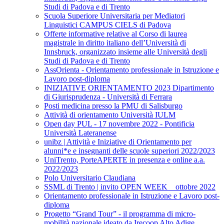
Studi di Padova e di Trento
Scuola Superiore Universitaria per Mediatori
Linguistici CAMPUS CIELS di Padova
Offerte informative relative al Corso di laurea
magistrale in diritto italiano dell’Università di
Innsbruck, organizzato insieme alle Università degli
Studi di Padova e di Trento
AssOrienta - Orientamento professionale in Istruzione e
Lavoro post-diploma
INIZIATIVE ORIENTAMENTO 2023 Dipartimento
di Giurisprudenza - Università di Ferrara
Posti medicina presso la PMU di Salisburgo
Attività di orientamento Università IULM
Open day PUL - 17 novembre 2022 - Pontificia
Università Lateranense
unibz | Attività e Iniziative di Orientamento per
alunni*e e insegnanti delle scuole superiori 2022/2023
UniTrento, PorteAPERTE in presenza e online a.a.
2022/2023
Polo Universitario Claudiana
SSML di Trento | invito OPEN WEEK _ ottobre 2022
Orientamento professionale in Istruzione e Lavoro post-
diploma
Progetto “Grand Tour” - il programma di micro-
mobilità nazionale ideato da Irecoop Alto Adige