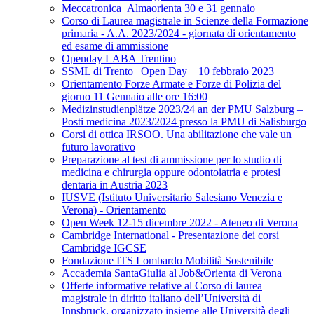
Meccatronica_Almaorienta 30 e 31 gennaio
Corso di Laurea magistrale in Scienze della Formazione
primaria - A.A. 2023/2024 - giornata di orientamento
ed esame di ammissione
Openday LABA Trentino
SSML di Trento | Open Day _ 10 febbraio 2023
Orientamento Forze Armate e Forze di Polizia del
giorno 11 Gennaio alle ore 16:00
Medizinstudienplätze 2023/24 an der PMU Salzburg –
Posti medicina 2023/2024 presso la PMU di Salisburgo
Corsi di ottica IRSOO. Una abilitazione che vale un
futuro lavorativo
Preparazione al test di ammissione per lo studio di
medicina e chirurgia oppure odontoiatria e protesi
dentaria in Austria 2023
IUSVE (Istituto Universitario Salesiano Venezia e
Verona) - Orientamento
Open Week 12-15 dicembre 2022 - Ateneo di Verona
Cambridge International - Presentazione dei corsi
Cambridge IGCSE
Fondazione ITS Lombardo Mobilità Sostenibile
Accademia SantaGiulia al Job&Orienta di Verona
Offerte informative relative al Corso di laurea
magistrale in diritto italiano dell’Università di
Innsbruck, organizzato insieme alle Università degli