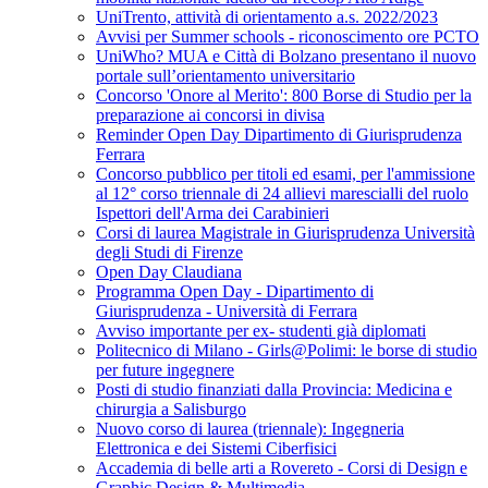
UniTrento, attività di orientamento a.s. 2022/2023
Avvisi per Summer schools - riconoscimento ore PCTO
UniWho? MUA e Città di Bolzano presentano il nuovo
portale sull’orientamento universitario
Concorso 'Onore al Merito': 800 Borse di Studio per la
preparazione ai concorsi in divisa
Reminder Open Day Dipartimento di Giurisprudenza
Ferrara
Concorso pubblico per titoli ed esami, per l'ammissione
al 12° corso triennale di 24 allievi marescialli del ruolo
Ispettori dell'Arma dei Carabinieri
Corsi di laurea Magistrale in Giurisprudenza Università
degli Studi di Firenze
Open Day Claudiana
Programma Open Day - Dipartimento di
Giurisprudenza - Università di Ferrara
Avviso importante per ex- studenti già diplomati
Politecnico di Milano - Girls@Polimi: le borse di studio
per future ingegnere
Posti di studio finanziati dalla Provincia: Medicina e
chirurgia a Salisburgo
Nuovo corso di laurea (triennale): Ingegneria
Elettronica e dei Sistemi Ciberfisici
Accademia di belle arti a Rovereto - Corsi di Design e
Graphic Design & Multimedia