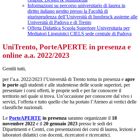
Informazioni su percorso universitario di laurea in
diritto italiano gestito presso la Facoltà di
giurisprudenza dell’Università di Innsbruck assieme alle
Università di Padova e di Trento
Offerta Didattica Scuola Superiore Universitaria per
Mediatori Linguistici CIELS sede centrale di Padova
UniTrento, PorteAPERTE in presenza e
online a.a. 2022/2023
Gentili tutti,
per l’a.a. 2022/2023 l’Università di Trento torna in presenza e
apre
le porte
agli studenti e alle studentesse delle scuole superiori, per
presentare i corsi offerti, le proprie sedi e per far conoscere il
territorio nel quale si trova. Un’occasione per conoscere dal vivo i
servizi, l’offerta e tutto quello che ha portato l’Ateneo ai vertici delle
classifiche nazionali.
Le
PorteAPERTE
in presenza
saranno organizzate il
18
novembre 2022
e il
20 gennaio 2023
presso le sedi dei
Dipartimenti e Centri, con presentazioni dei corsi di laurea, lezioni e
laboratori didattici con docenti, ricercatori e ricercatrici.