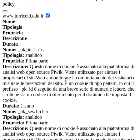
policy.
www.torricelli.edu.it
Nome
Tipologia
Proprieta
Descrizione
Durata
Nome:
_pk_id.1.a1ca
Tipologia:
analitico
Proprieta:
Prima parte
Descrizione:
Questo nome di cookie è associato alla piattaforma di
analisi web open source Piwik. Viene utilizzato per aiutare i
proprietari di siti Web a monitorare il comportamento dei visitatori e
misurare le prestazioni del sito. È un cookie di tipo pattern, in cui il
prefisso _pk_id è seguito da una breve serie di numeri e lettere, che
si ritiene sia un codice di riferimento per il dominio che imposta il
cookie.
Durata:
1 anno
Nome:
_pk_ses.1.a1ca
Tipologia:
analitico
Proprieta:
Prima parte
Descrizione:
Questo nome di cookie è associato alla piattaforma di
analisi web open source Piwik. Viene utilizzato per aiutare i
proprietari di siti Web a monitorare il comportamento dei visitatori e