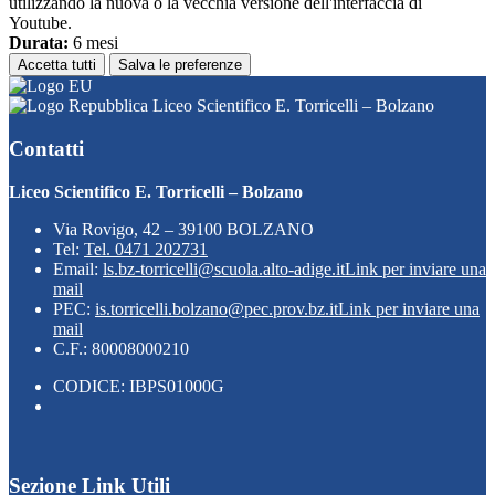
utilizzando la nuova o la vecchia versione dell'interfaccia di
Youtube.
Durata:
6 mesi
Accetta tutti
Salva le preferenze
Liceo Scientifico E. Torricelli – Bolzano
Contatti
Liceo Scientifico E. Torricelli – Bolzano
Via Rovigo, 42 – 39100 BOLZANO
Tel:
Tel. 0471 202731
Email:
ls.bz-torricelli@scuola.alto-adige.it
Link per inviare una
mail
PEC:
is.torricelli.bolzano@pec.prov.bz.it
Link per inviare una
mail
C.F.: 80008000210
CODICE: IBPS01000G
Sezione Link Utili