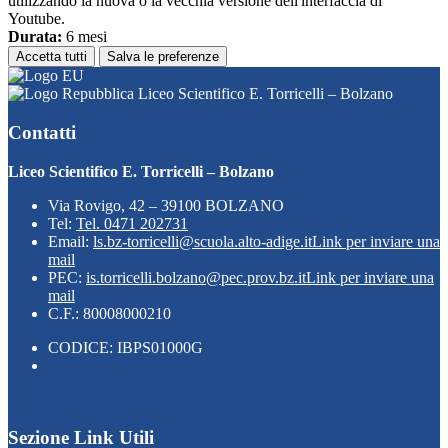
utilizzando la nuova o la vecchia versione dell'interfaccia di
Youtube.
Durata:
6 mesi
Accetta tutti
Salva le preferenze
Liceo Scientifico E. Torricelli – Bolzano
Contatti
Liceo Scientifico E. Torricelli – Bolzano
Via Rovigo, 42 – 39100 BOLZANO
Tel:
Tel. 0471 202731
Email:
ls.bz-torricelli@scuola.alto-adige.it
Link per inviare una
mail
PEC:
is.torricelli.bolzano@pec.prov.bz.it
Link per inviare una
mail
C.F.: 80008000210
CODICE: IBPS01000G
Sezione Link Utili