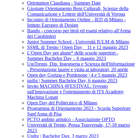
Orientation Claudiana - Summer Date
Giornate Orientamento Beni Culturali, Scienze della
Comunicazione e Lettere dell'Università di Verona
Incontro di Orientamento Online - IED di Milano -
Istituto Europeo di Design
Bando - concorso per titoli ed esami relativo all'Arma
dei Carabinieri
Junior Summer School - Università IULM di Milano
SSML di Trento | Open Day _ 11 e 12 maggio 2023
L'Open Day per alunn* delle scuole superiori -
Summer Bachelor Day – 6 maggio 2023
UniTrento, Dip. Ingegneria e Scienza dell'Informazione
- Presentazione lauree e visita ai laboratori, 20 aprile
Open day Gorizia e Pordenone | 4 e 5 maggio 2023
unibz | Summer Bachelor Day, 6 maggio 2023
Invito MACHINA #FESTIVAL: l'evento
sull'innovazione e l'orientamento di ITS Academy
Machina Lonati
Open Day del Politecnico di Milano
Programma di Orientamento 2023 - Scuola Superiore
Sant'Anna di Pisa
PCTO ambito artistico - Associazione OPTO
Università di Trento, Pensa Trasversale, 17-18 marzo
2023
Unibz | Bachelor Day, 3 marzo 2023