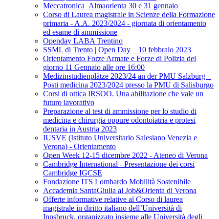
Meccatronica_Almaorienta 30 e 31 gennaio
Corso di Laurea magistrale in Scienze della Formazione
primaria - A.A. 2023/2024 - giornata di orientamento
ed esame di ammissione
Openday LABA Trentino
SSML di Trento | Open Day _ 10 febbraio 2023
Orientamento Forze Armate e Forze di Polizia del
giorno 11 Gennaio alle ore 16:00
Medizinstudienplätze 2023/24 an der PMU Salzburg –
Posti medicina 2023/2024 presso la PMU di Salisburgo
Corsi di ottica IRSOO. Una abilitazione che vale un
futuro lavorativo
Preparazione al test di ammissione per lo studio di
medicina e chirurgia oppure odontoiatria e protesi
dentaria in Austria 2023
IUSVE (Istituto Universitario Salesiano Venezia e
Verona) - Orientamento
Open Week 12-15 dicembre 2022 - Ateneo di Verona
Cambridge International - Presentazione dei corsi
Cambridge IGCSE
Fondazione ITS Lombardo Mobilità Sostenibile
Accademia SantaGiulia al Job&Orienta di Verona
Offerte informative relative al Corso di laurea
magistrale in diritto italiano dell’Università di
Innsbruck, organizzato insieme alle Università degli