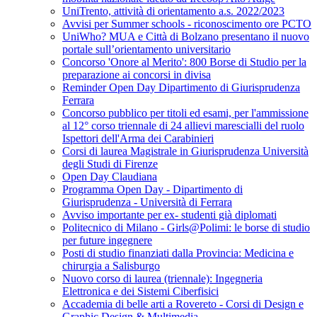
UniTrento, attività di orientamento a.s. 2022/2023
Avvisi per Summer schools - riconoscimento ore PCTO
UniWho? MUA e Città di Bolzano presentano il nuovo
portale sull’orientamento universitario
Concorso 'Onore al Merito': 800 Borse di Studio per la
preparazione ai concorsi in divisa
Reminder Open Day Dipartimento di Giurisprudenza
Ferrara
Concorso pubblico per titoli ed esami, per l'ammissione
al 12° corso triennale di 24 allievi marescialli del ruolo
Ispettori dell'Arma dei Carabinieri
Corsi di laurea Magistrale in Giurisprudenza Università
degli Studi di Firenze
Open Day Claudiana
Programma Open Day - Dipartimento di
Giurisprudenza - Università di Ferrara
Avviso importante per ex- studenti già diplomati
Politecnico di Milano - Girls@Polimi: le borse di studio
per future ingegnere
Posti di studio finanziati dalla Provincia: Medicina e
chirurgia a Salisburgo
Nuovo corso di laurea (triennale): Ingegneria
Elettronica e dei Sistemi Ciberfisici
Accademia di belle arti a Rovereto - Corsi di Design e
Graphic Design & Multimedia