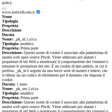
policy.
www.torricelli.edu.it
Nome
Tipologia
Proprieta
Descrizione
Durata
Nome:
_pk_id.1.a1ca
Tipologia:
analitico
Proprieta:
Prima parte
Descrizione:
Questo nome di cookie è associato alla piattaforma di
analisi web open source Piwik. Viene utilizzato per aiutare i
proprietari di siti Web a monitorare il comportamento dei visitatori e
misurare le prestazioni del sito. È un cookie di tipo pattern, in cui il
prefisso _pk_id è seguito da una breve serie di numeri e lettere, che
si ritiene sia un codice di riferimento per il dominio che imposta il
cookie.
Durata:
1 anno
Nome:
_pk_ses.1.a1ca
Tipologia:
analitico
Proprieta:
Prima parte
Descrizione:
Questo nome di cookie è associato alla piattaforma di
analisi web open source Piwik. Viene utilizzato per aiutare i
proprietari di siti Web a monitorare il comportamento dei visitatori e