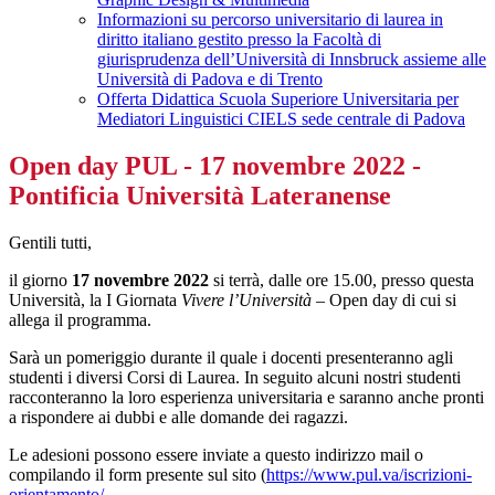
Informazioni su percorso universitario di laurea in
diritto italiano gestito presso la Facoltà di
giurisprudenza dell’Università di Innsbruck assieme alle
Università di Padova e di Trento
Offerta Didattica Scuola Superiore Universitaria per
Mediatori Linguistici CIELS sede centrale di Padova
Open day PUL - 17 novembre 2022 -
Pontificia Università Lateranense
Gentili tutti,
il giorno
17 novembre
2022
si terrà
,
dalle ore 15.00, presso questa
Università, la I Giornata
Vivere l’Università
– Open day di cui si
allega il programma.
Sarà un pomeriggio durante il quale i docenti presenteranno agli
studenti i diversi Corsi di Laurea. In seguito alcuni nostri studenti
racconteranno la loro esperienza universitaria e saranno anche pronti
a rispondere ai dubbi e alle domande dei ragazzi.
Le adesioni possono essere inviate a questo indirizzo mail o
compilando il form presente sul sito (
https://www.pul.va/iscrizioni-
orientamento/