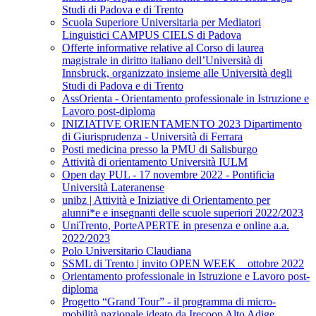
Studi di Padova e di Trento
Scuola Superiore Universitaria per Mediatori
Linguistici CAMPUS CIELS di Padova
Offerte informative relative al Corso di laurea
magistrale in diritto italiano dell’Università di
Innsbruck, organizzato insieme alle Università degli
Studi di Padova e di Trento
AssOrienta - Orientamento professionale in Istruzione e
Lavoro post-diploma
INIZIATIVE ORIENTAMENTO 2023 Dipartimento
di Giurisprudenza - Università di Ferrara
Posti medicina presso la PMU di Salisburgo
Attività di orientamento Università IULM
Open day PUL - 17 novembre 2022 - Pontificia
Università Lateranense
unibz | Attività e Iniziative di Orientamento per
alunni*e e insegnanti delle scuole superiori 2022/2023
UniTrento, PorteAPERTE in presenza e online a.a.
2022/2023
Polo Universitario Claudiana
SSML di Trento | invito OPEN WEEK _ ottobre 2022
Orientamento professionale in Istruzione e Lavoro post-
diploma
Progetto “Grand Tour” - il programma di micro-
mobilità nazionale ideato da Irecoop Alto Adige