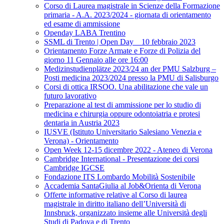
Corso di Laurea magistrale in Scienze della Formazione
primaria - A.A. 2023/2024 - giornata di orientamento
ed esame di ammissione
Openday LABA Trentino
SSML di Trento | Open Day _ 10 febbraio 2023
Orientamento Forze Armate e Forze di Polizia del
giorno 11 Gennaio alle ore 16:00
Medizinstudienplätze 2023/24 an der PMU Salzburg –
Posti medicina 2023/2024 presso la PMU di Salisburgo
Corsi di ottica IRSOO. Una abilitazione che vale un
futuro lavorativo
Preparazione al test di ammissione per lo studio di
medicina e chirurgia oppure odontoiatria e protesi
dentaria in Austria 2023
IUSVE (Istituto Universitario Salesiano Venezia e
Verona) - Orientamento
Open Week 12-15 dicembre 2022 - Ateneo di Verona
Cambridge International - Presentazione dei corsi
Cambridge IGCSE
Fondazione ITS Lombardo Mobilità Sostenibile
Accademia SantaGiulia al Job&Orienta di Verona
Offerte informative relative al Corso di laurea
magistrale in diritto italiano dell’Università di
Innsbruck, organizzato insieme alle Università degli
Studi di Padova e di Trento