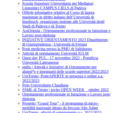
Scuola Superiore Universitaria per Mediatori
Linguistici CAMPUS CIELS di Padova
Offerte informative relative al Corso di laurea
magistrale in diritto italiano dell’Università di
Innsbruck, organizzato insieme alle Università degli
Studi di Padova e di Trento
AssOrienta - Orientamento professionale in Istruzione e
Lavoro post-diploma
INIZIATIVE ORIENTAMENTO 2023 Dipartimento
di Giurisprudenza - Università di Ferrara
Posti medicina presso la PMU di Salisburgo
Attività di orientamento Università IULM
Open day PUL - 17 novembre 2022 - Pontificia
Università Lateranense
unibz | Attività e Iniziative di Orientamento per
alunni*e e insegnanti delle scuole superiori 2022/2023
UniTrento, PorteAPERTE in presenza e online a.a.
2022/2023
Polo Universitario Claudiana
SSML di Trento | invito OPEN WEEK _ ottobre 2022
Orientamento professionale in Istruzione e Lavoro post-
diploma
Progetto “Grand Tour” - il programma di micro-
mobilità nazionale ideato da Irecoop Alto Adige
UniTrento, attività di orientamento a.s. 2022/2023