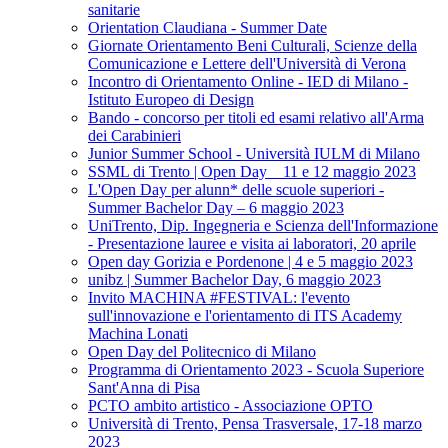
sanitarie
Orientation Claudiana - Summer Date
Giornate Orientamento Beni Culturali, Scienze della
Comunicazione e Lettere dell'Università di Verona
Incontro di Orientamento Online - IED di Milano -
Istituto Europeo di Design
Bando - concorso per titoli ed esami relativo all'Arma
dei Carabinieri
Junior Summer School - Università IULM di Milano
SSML di Trento | Open Day _ 11 e 12 maggio 2023
L'Open Day per alunn* delle scuole superiori -
Summer Bachelor Day – 6 maggio 2023
UniTrento, Dip. Ingegneria e Scienza dell'Informazione
- Presentazione lauree e visita ai laboratori, 20 aprile
Open day Gorizia e Pordenone | 4 e 5 maggio 2023
unibz | Summer Bachelor Day, 6 maggio 2023
Invito MACHINA #FESTIVAL: l'evento
sull'innovazione e l'orientamento di ITS Academy
Machina Lonati
Open Day del Politecnico di Milano
Programma di Orientamento 2023 - Scuola Superiore
Sant'Anna di Pisa
PCTO ambito artistico - Associazione OPTO
Università di Trento, Pensa Trasversale, 17-18 marzo
2023