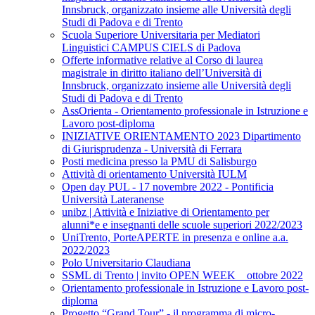
Innsbruck, organizzato insieme alle Università degli
Studi di Padova e di Trento
Scuola Superiore Universitaria per Mediatori
Linguistici CAMPUS CIELS di Padova
Offerte informative relative al Corso di laurea
magistrale in diritto italiano dell’Università di
Innsbruck, organizzato insieme alle Università degli
Studi di Padova e di Trento
AssOrienta - Orientamento professionale in Istruzione e
Lavoro post-diploma
INIZIATIVE ORIENTAMENTO 2023 Dipartimento
di Giurisprudenza - Università di Ferrara
Posti medicina presso la PMU di Salisburgo
Attività di orientamento Università IULM
Open day PUL - 17 novembre 2022 - Pontificia
Università Lateranense
unibz | Attività e Iniziative di Orientamento per
alunni*e e insegnanti delle scuole superiori 2022/2023
UniTrento, PorteAPERTE in presenza e online a.a.
2022/2023
Polo Universitario Claudiana
SSML di Trento | invito OPEN WEEK _ ottobre 2022
Orientamento professionale in Istruzione e Lavoro post-
diploma
Progetto “Grand Tour” - il programma di micro-