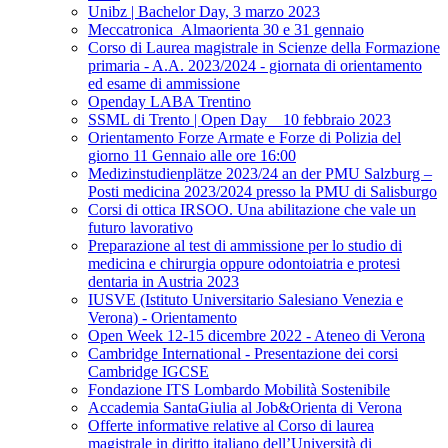
Unibz | Bachelor Day, 3 marzo 2023
Meccatronica_Almaorienta 30 e 31 gennaio
Corso di Laurea magistrale in Scienze della Formazione
primaria - A.A. 2023/2024 - giornata di orientamento
ed esame di ammissione
Openday LABA Trentino
SSML di Trento | Open Day _ 10 febbraio 2023
Orientamento Forze Armate e Forze di Polizia del
giorno 11 Gennaio alle ore 16:00
Medizinstudienplätze 2023/24 an der PMU Salzburg –
Posti medicina 2023/2024 presso la PMU di Salisburgo
Corsi di ottica IRSOO. Una abilitazione che vale un
futuro lavorativo
Preparazione al test di ammissione per lo studio di
medicina e chirurgia oppure odontoiatria e protesi
dentaria in Austria 2023
IUSVE (Istituto Universitario Salesiano Venezia e
Verona) - Orientamento
Open Week 12-15 dicembre 2022 - Ateneo di Verona
Cambridge International - Presentazione dei corsi
Cambridge IGCSE
Fondazione ITS Lombardo Mobilità Sostenibile
Accademia SantaGiulia al Job&Orienta di Verona
Offerte informative relative al Corso di laurea
magistrale in diritto italiano dell’Università di