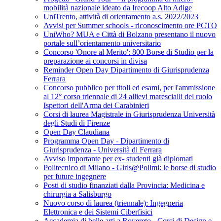
mobilità nazionale ideato da Irecoop Alto Adige
UniTrento, attività di orientamento a.s. 2022/2023
Avvisi per Summer schools - riconoscimento ore PCTO
UniWho? MUA e Città di Bolzano presentano il nuovo
portale sull’orientamento universitario
Concorso 'Onore al Merito': 800 Borse di Studio per la
preparazione ai concorsi in divisa
Reminder Open Day Dipartimento di Giurisprudenza
Ferrara
Concorso pubblico per titoli ed esami, per l'ammissione
al 12° corso triennale di 24 allievi marescialli del ruolo
Ispettori dell'Arma dei Carabinieri
Corsi di laurea Magistrale in Giurisprudenza Università
degli Studi di Firenze
Open Day Claudiana
Programma Open Day - Dipartimento di
Giurisprudenza - Università di Ferrara
Avviso importante per ex- studenti già diplomati
Politecnico di Milano - Girls@Polimi: le borse di studio
per future ingegnere
Posti di studio finanziati dalla Provincia: Medicina e
chirurgia a Salisburgo
Nuovo corso di laurea (triennale): Ingegneria
Elettronica e dei Sistemi Ciberfisici
Accademia di belle arti a Rovereto - Corsi di Design e