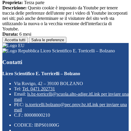
Proprieta:
Terza parte
Descrizione:
Questo cookie è impostato da Youtube per tenere
traccia delle preferenze dell'utente per i video di Youtube incorporati
nei siti; può anche determinare se il visitatore del sito web sta
utilizzando la nuova o la vecchia versione dell'interfaccia di
Youtube.
Durata:
6 mesi
Accetta tutti
Salva le preferenze
Liceo Scientifico E. Torricelli – Bolzano
Contatti
Liceo Scientifico E. Torricelli – Bolzano
Via Rovigo, 42 – 39100 BOLZANO
Tel:
Tel. 0471 202731
Email:
ls.bz-torricelli@scuola.alto-adige.it
Link per inviare una
mail
PEC:
is.torricelli.bolzano@pec.prov.bz.it
Link per inviare una
mail
C.F.: 80008000210
CODICE: IBPS01000G