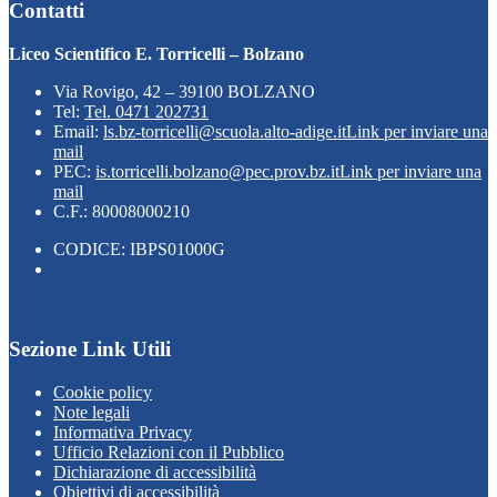
Contatti
Liceo Scientifico E. Torricelli – Bolzano
Via Rovigo, 42 – 39100 BOLZANO
Tel:
Tel. 0471 202731
Email:
ls.bz-torricelli@scuola.alto-adige.it
Link per inviare una
mail
PEC:
is.torricelli.bolzano@pec.prov.bz.it
Link per inviare una
mail
C.F.: 80008000210
CODICE: IBPS01000G
Sezione Link Utili
Cookie policy
Note legali
Informativa Privacy
Ufficio Relazioni con il Pubblico
Dichiarazione di accessibilità
Obiettivi di accessibilità