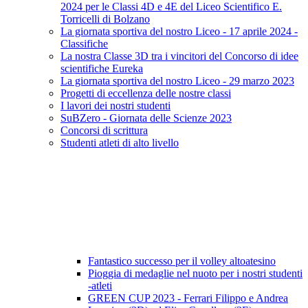
2024 per le Classi 4D e 4E del Liceo Scientifico E.
Torricelli di Bolzano
La giornata sportiva del nostro Liceo - 17 aprile 2024 -
Classifiche
La nostra Classe 3D tra i vincitori del Concorso di idee
scientifiche Eureka
La giornata sportiva del nostro Liceo - 29 marzo 2023
Progetti di eccellenza delle nostre classi
I lavori dei nostri studenti
SuBZero - Giornata delle Scienze 2023
Concorsi di scrittura
Studenti atleti di alto livello
Fantastico successo per il volley altoatesino
Pioggia di medaglie nel nuoto per i nostri studenti
-atleti
GREEN CUP 2023 - Ferrari Filippo e Andrea