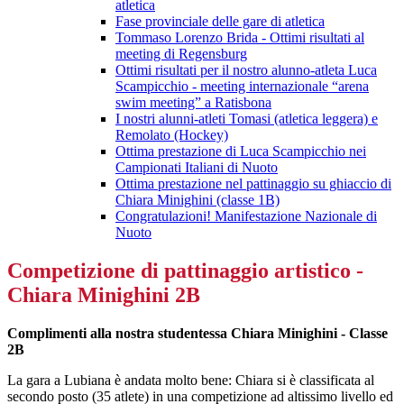
atletica
Fase provinciale delle gare di atletica
Tommaso Lorenzo Brida - Ottimi risultati al
meeting di Regensburg
Ottimi risultati per il nostro alunno-atleta Luca
Scampicchio - meeting internazionale “arena
swim meeting” a Ratisbona
I nostri alunni-atleti Tomasi (atletica leggera) e
Remolato (Hockey)
Ottima prestazione di Luca Scampicchio nei
Campionati Italiani di Nuoto
Ottima prestazione nel pattinaggio su ghiaccio di
Chiara Minighini (classe 1B)
Congratulazioni! Manifestazione Nazionale di
Nuoto
Competizione di pattinaggio artistico -
Chiara Minighini 2B
Complimenti alla nostra studentessa Chiara Minighini - Classe
2B
La gara a Lubiana è andata molto bene: Chiara si è classificata al
secondo posto (35 atlete) in una competizione ad altissimo livello ed