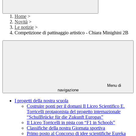
Home
>
Novità
>
Le notizie
>
Competizione di pattinaggio artistico - Chiara Minighini 2B
Menu di
navigazione
I progetti della nostra scuola
Costruire ponti per il domani Il Liceo Scientifico E.
Torricelli protagonista del progetto internazionale
“SchulBrücke für die Zukunft Europas”
Il Liceo Torricelli in pista con “F1 in Schools”
Classifiche della nostra Giornata sportiva
Primo posto al Concorso di idee scientifiche Eureka