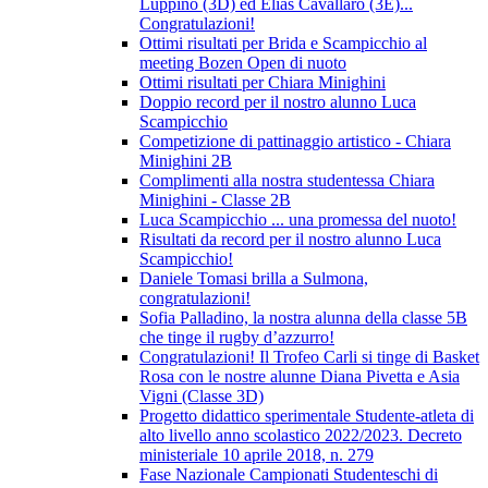
Luppino (3D) ed Elias Cavallaro (3E)...
Congratulazioni!
Ottimi risultati per Brida e Scampicchio al
meeting Bozen Open di nuoto
Ottimi risultati per Chiara Minighini
Doppio record per il nostro alunno Luca
Scampicchio
Competizione di pattinaggio artistico - Chiara
Minighini 2B
Complimenti alla nostra studentessa Chiara
Minighini - Classe 2B
Luca Scampicchio ... una promessa del nuoto!
Risultati da record per il nostro alunno Luca
Scampicchio!
Daniele Tomasi brilla a Sulmona,
congratulazioni!
Sofia Palladino, la nostra alunna della classe 5B
che tinge il rugby d’azzurro!
Congratulazioni! Il Trofeo Carli si tinge di Basket
Rosa con le nostre alunne Diana Pivetta e Asia
Vigni (Classe 3D)
Progetto didattico sperimentale Studente-atleta di
alto livello anno scolastico 2022/2023. Decreto
ministeriale 10 aprile 2018, n. 279
Fase Nazionale Campionati Studenteschi di