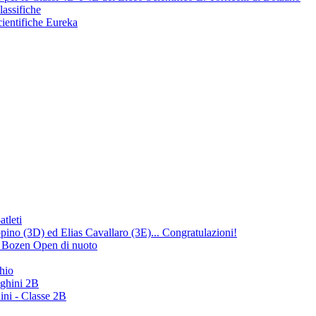
lassifiche
cientifiche Eureka
atleti
no (3D) ed Elias Cavallaro (3E)... Congratulazioni!
ng Bozen Open di nuoto
hio
ighini 2B
ini - Classe 2B