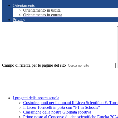
Orientamento
Orientamento in uscita
Orientamento in entrata
Privacy
Campo di ricerca per le pagine del sito
I progetti della nostra scuola
Costruire ponti per il domani Il Liceo Scientifico E. Tor
Il Liceo Torricelli in pista con “F1 in Schools”
Classifiche della nostra Giornata sportiva
Primo posto al Concorso di idee scientifiche Eureka 2024 