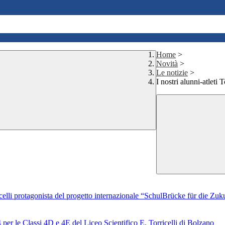
Home
>
Novità
>
Le notizie
>
I nostri alunni-atleti
ricelli protagonista del progetto internazionale “SchulBrücke für die Zu
per le Classi 4D e 4E del Liceo Scientifico E. Torricelli di Bolzano