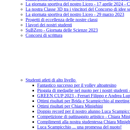
La giornata sportiva del nostro Liceo - 17 aprile 2024 - C
La nostra Classe 3D tra i vincitori del Concorso di idee s
La giornata sportiva del nostro Liceo - 29 marzo 2023
Progetti di eccellenza delle nostre classi
I lavori dei nostri studenti
SuBZero - Giornata delle Scienze 2023
Concorsi di scrittura
Studenti atleti di alto livello
Fantastico successo per il volley altoatesino
Pioggia di medaglie nel nuoto per i nostri studenti -
GREEN CUP 2023 - Ferrari Filippo e Andrea Luppi
Ottimi risultati per Brida e Scampicchio al meeti
Ottimi risultati per Chiara Minighini
Doppio record per il nostro alunno Luca Scampicc
Competizione di pattinaggio artistico - Chiara Min
Complimenti alla nostra studentessa Chiara Minigh
Luca Scampicchio ... una promessa del nuoto!