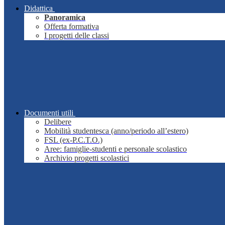
Didattica
Panoramica
Offerta formativa
I progetti delle classi
Documenti utili
Delibere
Mobilità studentesca (anno/periodo all’estero)
FSL (ex-P.C.T.O.)
Aree: famiglie-studenti e personale scolastico
Archivio progetti scolastici