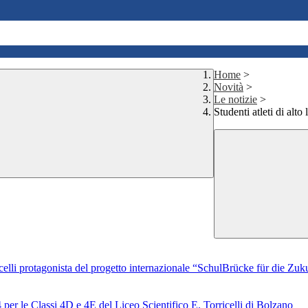
Home
>
Novità
>
Le notizie
>
Studenti atleti di alto 
ricelli protagonista del progetto internazionale “SchulBrücke für die Zu
per le Classi 4D e 4E del Liceo Scientifico E. Torricelli di Bolzano