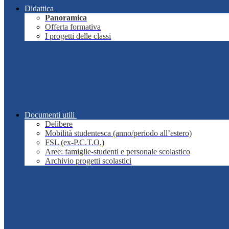
Didattica
Panoramica
Offerta formativa
I progetti delle classi
Documenti utili
Delibere
Mobilità studentesca (anno/periodo all’estero)
FSL (ex-P.C.T.O.)
Aree: famiglie-studenti e personale scolastico
Archivio progetti scolastici