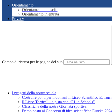
Orientamento
Orientamento in uscita
Orientamento in entrata
Privacy
Campo di ricerca per le pagine del sito
I progetti della nostra scuola
Costruire ponti per il domani Il Liceo Scientifico E. Tor
Il Liceo Torricelli in pista con “F1 in Schools”
Classifiche della nostra Giornata sportiva
Primo posto al Concorso di idee scientifiche Eureka 2024 