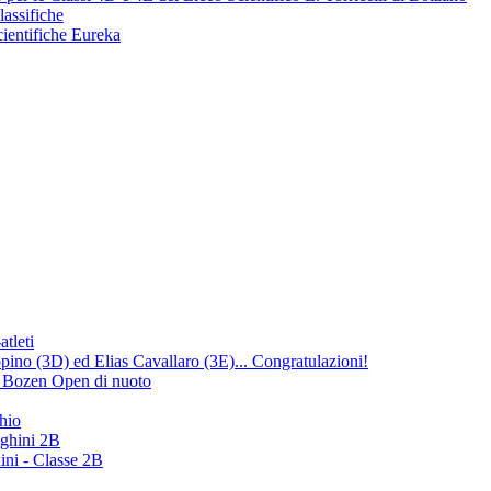
lassifiche
cientifiche Eureka
atleti
no (3D) ed Elias Cavallaro (3E)... Congratulazioni!
ng Bozen Open di nuoto
hio
ighini 2B
ini - Classe 2B