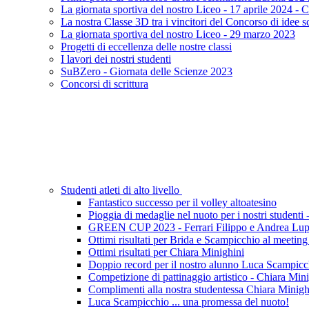
La giornata sportiva del nostro Liceo - 17 aprile 2024 - C
La nostra Classe 3D tra i vincitori del Concorso di idee s
La giornata sportiva del nostro Liceo - 29 marzo 2023
Progetti di eccellenza delle nostre classi
I lavori dei nostri studenti
SuBZero - Giornata delle Scienze 2023
Concorsi di scrittura
Studenti atleti di alto livello
Fantastico successo per il volley altoatesino
Pioggia di medaglie nel nuoto per i nostri studenti -
GREEN CUP 2023 - Ferrari Filippo e Andrea Luppi
Ottimi risultati per Brida e Scampicchio al meeti
Ottimi risultati per Chiara Minighini
Doppio record per il nostro alunno Luca Scampicc
Competizione di pattinaggio artistico - Chiara Min
Complimenti alla nostra studentessa Chiara Minigh
Luca Scampicchio ... una promessa del nuoto!