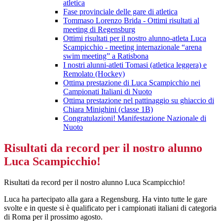
atletica
Fase provinciale delle gare di atletica
Tommaso Lorenzo Brida - Ottimi risultati al
meeting di Regensburg
Ottimi risultati per il nostro alunno-atleta Luca
Scampicchio - meeting internazionale “arena
swim meeting” a Ratisbona
I nostri alunni-atleti Tomasi (atletica leggera) e
Remolato (Hockey)
Ottima prestazione di Luca Scampicchio nei
Campionati Italiani di Nuoto
Ottima prestazione nel pattinaggio su ghiaccio di
Chiara Minighini (classe 1B)
Congratulazioni! Manifestazione Nazionale di
Nuoto
Risultati da record per il nostro alunno
Luca Scampicchio!
Risultati da record per il nostro alunno Luca Scampicchio!
Luca ha partecipato alla gara a Regensburg. Ha vinto tutte le gare
svolte e in queste si è qualificato per i campionati italiani di categoria
di Roma per il prossimo agosto.