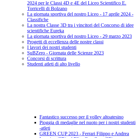
2024 per le Classi 4D e 4E del Liceo Scientifico E.
Torricelli di Bolzano
La giornata sportiva del nostro Liceo - 17 aprile 2024 -
Classifiche
La nostra Classe 3D tra i vincitori del Concorso di idee
scientifiche Eureka
La giornata sportiva del nostro Liceo - 29 marzo 2023
Progetti di eccellenza delle nostre classi
I lavori dei nostri studenti
SuBZero - Giornata delle Scienze 2023
Concorsi di scrittura
Studenti atleti di alto livello
Fantastico successo per il volley altoatesino
Pioggia di medaglie nel nuoto per i nostri studenti
-atleti
GREEN CUP 2023 - Ferrari Filippo e Andrea