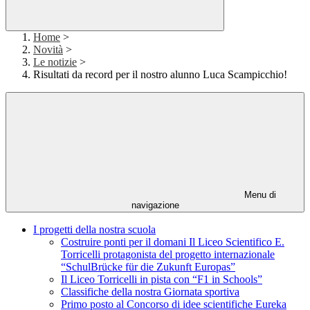
Home
>
Novità
>
Le notizie
>
Risultati da record per il nostro alunno Luca Scampicchio!
Menu di
navigazione
I progetti della nostra scuola
Costruire ponti per il domani Il Liceo Scientifico E.
Torricelli protagonista del progetto internazionale
“SchulBrücke für die Zukunft Europas”
Il Liceo Torricelli in pista con “F1 in Schools”
Classifiche della nostra Giornata sportiva
Primo posto al Concorso di idee scientifiche Eureka