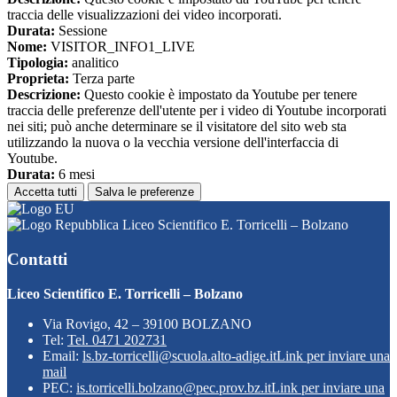
traccia delle visualizzazioni dei video incorporati.
Durata:
Sessione
Nome:
VISITOR_INFO1_LIVE
Tipologia:
analitico
Proprieta:
Terza parte
Descrizione:
Questo cookie è impostato da Youtube per tenere
traccia delle preferenze dell'utente per i video di Youtube incorporati
nei siti; può anche determinare se il visitatore del sito web sta
utilizzando la nuova o la vecchia versione dell'interfaccia di
Youtube.
Durata:
6 mesi
Accetta tutti
Salva le preferenze
Liceo Scientifico E. Torricelli – Bolzano
Contatti
Liceo Scientifico E. Torricelli – Bolzano
Via Rovigo, 42 – 39100 BOLZANO
Tel:
Tel. 0471 202731
Email:
ls.bz-torricelli@scuola.alto-adige.it
Link per inviare una
mail
PEC:
is.torricelli.bolzano@pec.prov.bz.it
Link per inviare una