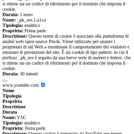
si ritiene sia un codice di riferimento per il dominio che imposta il
cookie.
Durata:
1 anno
Nome:
_pk_ses.1.a1ca
Tipologia:
analitico
Proprieta:
Prima parte
Descrizione:
Questo nome di cookie è associato alla piattaforma di
analisi web open source Piwik. Viene utilizzato per aiutare i
proprietari di siti Web a monitorare il comportamento dei visitatori e
misurare le prestazioni del sito. È un cookie di tipo pattern, in cui il
prefisso _pk_ses è seguito da una breve serie di numeri e lettere, che
si ritiene sia un codice di riferimento per il dominio che imposta il
cookie.
Durata:
30 minuti
www.youtube.com
Nome
Tipologia
Proprieta
Descrizione
Durata
Nome:
YSC
Tipologia:
analitico
Proprieta:
Terza parte
Descrizione:
Questo cookie è impostato da YouTube per tenere