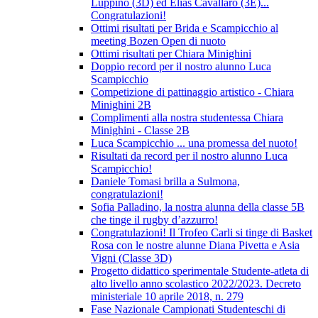
Luppino (3D) ed Elias Cavallaro (3E)...
Congratulazioni!
Ottimi risultati per Brida e Scampicchio al
meeting Bozen Open di nuoto
Ottimi risultati per Chiara Minighini
Doppio record per il nostro alunno Luca
Scampicchio
Competizione di pattinaggio artistico - Chiara
Minighini 2B
Complimenti alla nostra studentessa Chiara
Minighini - Classe 2B
Luca Scampicchio ... una promessa del nuoto!
Risultati da record per il nostro alunno Luca
Scampicchio!
Daniele Tomasi brilla a Sulmona,
congratulazioni!
Sofia Palladino, la nostra alunna della classe 5B
che tinge il rugby d’azzurro!
Congratulazioni! Il Trofeo Carli si tinge di Basket
Rosa con le nostre alunne Diana Pivetta e Asia
Vigni (Classe 3D)
Progetto didattico sperimentale Studente-atleta di
alto livello anno scolastico 2022/2023. Decreto
ministeriale 10 aprile 2018, n. 279
Fase Nazionale Campionati Studenteschi di